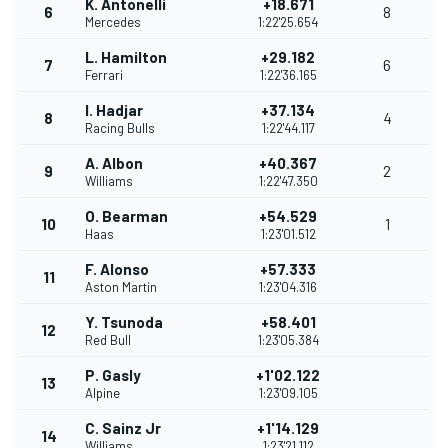
K. Antonelli
+18.671
6
8
Mercedes
1:22'25.654
L. Hamilton
+29.182
7
6
Ferrari
1:22'36.165
I. Hadjar
+37.134
8
4
Racing Bulls
1:22'44.117
A. Albon
+40.367
9
2
Williams
1:22'47.350
O. Bearman
+54.529
10
1
Haas
1:23'01.512
F. Alonso
+57.333
11
Aston Martin
1:23'04.316
Y. Tsunoda
+58.401
12
Red Bull
1:23'05.384
P. Gasly
+1'02.122
13
Alpine
1:23'09.105
C. Sainz Jr
+1'14.129
14
Williams
1:23'21.112