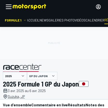
R
FORMULE 1
ACCUEIL
NEWS
GALERIES PHOTO
VIDÉOS
CALENDRIER
GP DU JAPON
présenté par
2025 Formule 1 GP du Japon
3 avr. 2025 au 6 avr. 2025
Suzuka, JP
Vue d'ensemble
Commentaire en live
Résultats
Notes des p