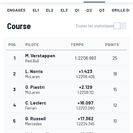
ENGAGÉS
EL1
EL2
EL3
Q1
Q2
Q3
GRILLE DE
Course
Toutes les statistiques
POS.
PILOTE
TEMPS
POINTS
M. Verstappen
1
1:22'06.983
25
Red Bull
L. Norris
+1.423
2
18
McLaren
1:22'08.406
O. Piastri
+2.129
3
15
McLaren
1:22'09.112
C. Leclerc
+16.097
4
12
Ferrari
1:22'23.080
G. Russell
+17.362
5
10
Mercedes
1:22'24.345