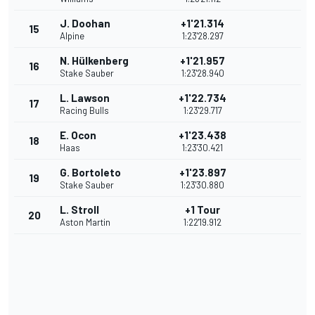
J. Doohan
+1'21.314
15
Alpine
1:23'28.297
N. Hülkenberg
+1'21.957
16
Stake Sauber
1:23'28.940
L. Lawson
+1'22.734
17
Racing Bulls
1:23'29.717
E. Ocon
+1'23.438
18
Haas
1:23'30.421
G. Bortoleto
+1'23.897
19
Stake Sauber
1:23'30.880
L. Stroll
+1 Tour
20
Aston Martin
1:22'19.912