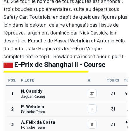
Au 26e tour, le nombre de tours ajoutés est annoncé :
trois boucles supplémentaires, suite au départ sous
Safety Car. Toutefois, en dépit de quelques figures plus
loin dans le peloton, cela ne changeait pas l'issue de
l'épreuve, largement dominée par Nick Cassidy, loin
devant les Porsche de Pascal Wehrlein et Antonio Félix
da Costa.
Jake Hughes
et
Jean-Éric Vergne
complétaient le top 5. Rowland n'a inscrit aucun point.
E-Prix de Shanghai II - Course
POS.
PILOTE
#
TOURS
TE
N. Cassidy
1
31
45'
37
Jaguar Racing
P. Wehrlein
+
2
31
1
Porsche Team
46
A. Félix da Costa
+1
3
31
13
Porsche Team
46