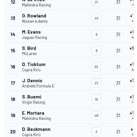
12
31
21
Mahindra Racing
46
O. Rowland
+1'
13
31
23
Nissan e.dams
46
M. Evans
+1'
14
31
9
Jaguar Racing
46'
S. Bird
+1'
15
31
8
McLaren
46
D. Ticktum
+1'
16
31
33
Cupra Kiro
47'
J. Dennis
+1'
17
31
27
Andretti Formula E
47
S. Buemi
+1'
18
31
16
Virgin Racing
47
E. Mortara
+1'
19
31
48
Mahindra Racing
47
D. Beckmann
+1'
20
31
3
Cupra Kiro
47