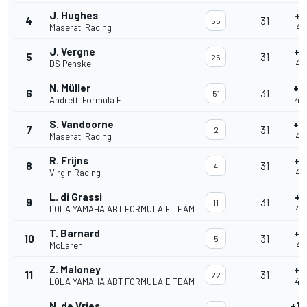
J. Hughes
+2
4
31
55
Maserati Racing
46
J. Vergne
+2
5
31
25
DS Penske
46
N. Müller
+4
6
31
51
Andretti Formula E
46'
S. Vandoorne
+4
7
31
2
Maserati Racing
46
R. Frijns
+4
8
31
4
Virgin Racing
46
L. di Grassi
+5
9
31
11
LOLA YAMAHA ABT FORMULA E TEAM
46
T. Barnard
+5
10
31
5
McLaren
46
Z. Maloney
+5
11
31
22
LOLA YAMAHA ABT FORMULA E TEAM
46'
N. de Vries
+1'