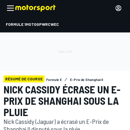
FORMULE 1
MOTOGP
WRC
WEC
RÉSUMÉ DE COURSE
Formule E
E-Prix de Shanghai II
NICK CASSIDY ÉCRASE UN E-
PRIX DE SHANGHAI SOUS LA
PLUIE
Nick Cassidy (Jaguar) a écrasé un E-Prix de
Shanghai II disputé sous la pluie.