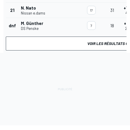
N. Nato
+1'
21
31
17
Nissan e.dams
47
M. Günther
+1
dnf
18
7
DS Penske
27
VOIR LES RÉSULTATS C