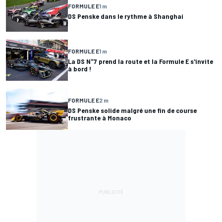
FORMULE E
1 m
DS Penske dans le rythme à Shanghai
FORMULE E
1 m
La DS N°7 prend la route et la Formule E s'invite
à bord !
FORMULE E
2 m
DS Penske solide malgré une fin de course
frustrante à Monaco