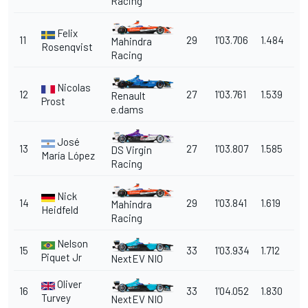
Racing
Felix
11
29
1'03.706
1.484
Mahindra
Rosenqvist
Racing
Nicolas
12
27
1'03.761
1.539
Renault
Prost
e.dams
José
13
27
1'03.807
1.585
DS Virgin
María López
Racing
Nick
14
29
1'03.841
1.619
Mahindra
Heidfeld
Racing
Nelson
15
33
1'03.934
1.712
Piquet Jr
NextEV NIO
Oliver
16
33
1'04.052
1.830
Turvey
NextEV NIO