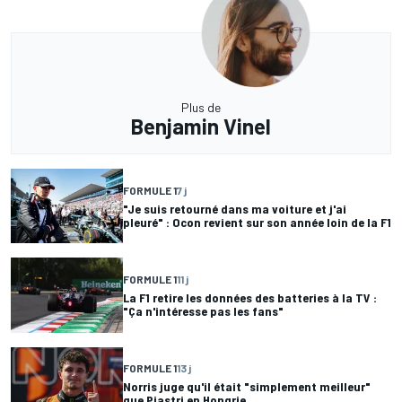
Plus de
Benjamin Vinel
FORMULE 1
7 j
"Je suis retourné dans ma voiture et j'ai
pleuré" : Ocon revient sur son année loin de la F1
FORMULE 1
11 j
La F1 retire les données des batteries à la TV :
"Ça n'intéresse pas les fans"
FORMULE 1
13 j
Norris juge qu'il était "simplement meilleur"
que Piastri en Hongrie