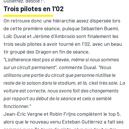
Gutiérrez, désolé !"
.
Trois pilotes en 1'02
On retrouve donc une hiérarchie assez dispersée lors
de cette première séance, puisque Sébastien Buemi,
Loïc Duval et
Jérôme d'Ambrosio
sont finalement les
trois seuls pilotes à avoir tourné en 1'02, avec un beau
tir groupé des Dragon en fin de séance.
"L'adhérence n'est pas si élevée, même si nous sommes
sur un circuit permanent",
commente Duval.
"Nous
utilisons une partie du circuit que personne n'utilise le
reste de la saison dans le stadium, et là, c'est très sale. La
voiture est correcte, nous avons fait des changements
par rapport au début de la séance et cela a semblé
fonctionner."
Jean-Éric Vergne et
Robin Frijns
complètent le top 5,
alors que le nouveau venu
Esteban Gutiérrez
a fait ses