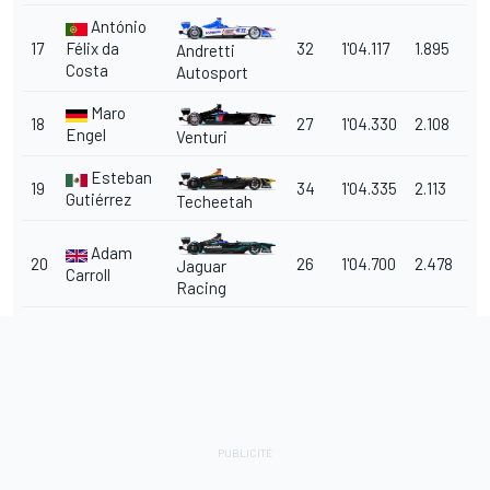
António
17
Félix da
32
1'04.117
1.895
Andretti
Costa
Autosport
Maro
18
27
1'04.330
2.108
Engel
Venturi
Esteban
19
34
1'04.335
2.113
Gutiérrez
Techeetah
Adam
20
26
1'04.700
2.478
Jaguar
Carroll
Racing