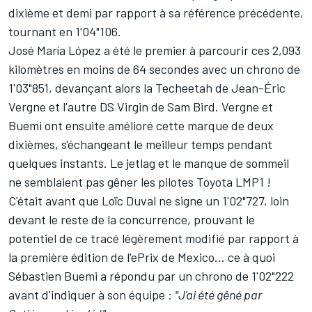
dixième et demi par rapport à sa référence précédente,
tournant en 1'04"106.
José María López a été le premier à parcourir ces 2,093
kilomètres en moins de 64 secondes avec un chrono de
1'03"851, devançant alors la Techeetah de
Jean-Éric
Vergne
et l'autre DS Virgin de
Sam Bird
. Vergne et
Buemi ont ensuite amélioré cette marque de deux
dixièmes, s'échangeant le meilleur temps pendant
quelques instants. Le jetlag et le manque de sommeil
ne semblaient pas gêner les pilotes Toyota LMP1 !
C'était avant que
Loïc Duval
ne signe un 1'02"727, loin
devant le reste de la concurrence, prouvant le
potentiel de
ce tracé légèrement modifié
par rapport à
la première édition de l'ePrix de Mexico... ce à quoi
Sébastien Buemi a répondu par un chrono de 1'02"222
avant d'indiquer à son équipe :
"J'ai été gêné par