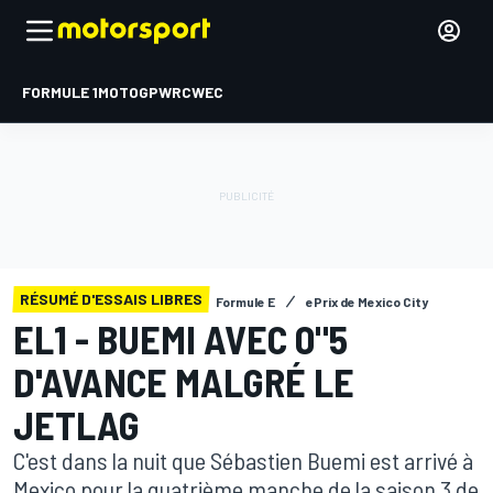
FORMULE 1
MOTOGP
WRC
WEC
RÉSUMÉ D'ESSAIS LIBRES
Formule E
ePrix de Mexico City
EL1 - BUEMI AVEC 0"5
D'AVANCE MALGRÉ LE
JETLAG
C'est dans la nuit que Sébastien Buemi est arrivé à
Mexico pour la quatrième manche de la saison 3 de