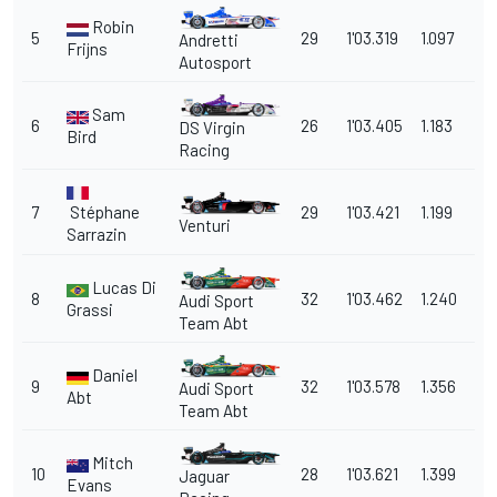
Robin
5
29
1'03.319
1.097
Andretti
Frijns
Autosport
Sam
6
26
1'03.405
1.183
DS Virgin
Bird
Racing
7
Stéphane
29
1'03.421
1.199
Venturi
Sarrazin
Lucas Di
8
32
1'03.462
1.240
Audi Sport
Grassi
Team Abt
Daniel
9
32
1'03.578
1.356
Audi Sport
Abt
Team Abt
Mitch
10
28
1'03.621
1.399
Jaguar
Evans