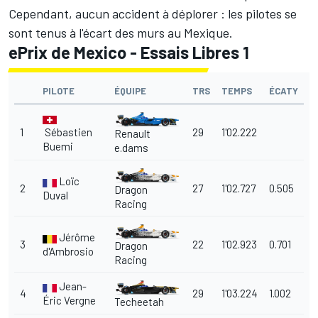
Cependant, aucun accident à déplorer : les pilotes se
sont tenus à l'écart des murs au Mexique.
ePrix de Mexico - Essais Libres 1
PILOTE
ÉQUIPE
TRS
TEMPS
ÉCATY
1
Sébastien
29
1'02.222
Renault
Buemi
e.dams
Loïc
2
27
1'02.727
0.505
Dragon
Duval
Racing
Jérôme
3
22
1'02.923
0.701
Dragon
d'Ambrosio
Racing
Jean-
4
29
1'03.224
1.002
Éric Vergne
Techeetah