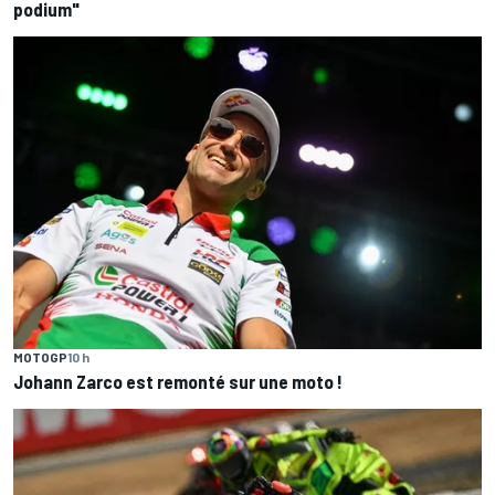
podium"
MOTOGP
10 h
Johann Zarco est remonté sur une moto !