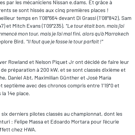
es par les mécaniciens Nissan e.dams. Et grâce à
rrents se sont hissés aux cinq premières places !
eilleur temps en 1'08"664 devant Di Grassi (1'08"842),
Sam
47) et
Mitch Evans
(1'09"235).
"Le tour était bon, mais j'ai
ommencé mon tour, mais je l'ai mal fini, alors qu'à Marrakech
plore Bird.
"Il faut que je fasse le tour parfait !"
iver Rowland
et
Nelson Piquet Jr
ont décidé de faire leur
de préparation à 200 kW, et se sont classés dixième et
che,
Daniel Abt
,
Maximilian Günther
et
José María
t septième avec des chronos compris entre 1'19"0 et
s la 14e place.
 six derniers pilotes classés au championnat, dont les
turi :
Felipe Massa
et
Edoardo Mortara
pour l'écurie
ffett
chez HWA.