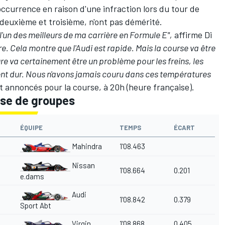
l'occurrence en raison d'une infraction lors du tour de
deuxième et troisième, n'ont pas démérité.
l'un des meilleurs de ma carrière en Formule E",
affirme Di
ure. Cela montre que l'Audi est rapide. Mais la course va être
e va certainement être un problème pour les freins, les
ent dur. Nous n'avons jamais couru dans ces températures
t annoncés pour la course, à 20h (heure française).
ase de groupes
ÉQUIPE
TEMPS
ÉCART
Mahindra
1'08.463
Nissan
1'08.664
0.201
e.dams
Audi
1'08.842
0.379
Sport Abt
Virgin
1'08.868
0.405