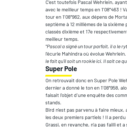
C'est toutefois
Pascal Wehrlein
, ayan
avec le meilleur temps en 1'08"463 ! 
tour en 1'08"962, aux dépens de Morta
septième à 12 millièmes de la sixième 
classés dixième et 17e respectivemen
AUTRES CHAMPIONNATS
meilleur temps.
"Pascal a signé un tour parfait, il a le 
l'écurie Mahindra où évolue Wehrlein.
le fait qu'il soit un rookie ici. Il sait ce qu'
Super Pole
On retrouvait donc en Super Pole Wehr
dernier a donné le ton en 1'08"958, a
faisait l'objet d'une enquête des commi
stands.
Bird n'est pas parvenu à faire mieux, a
les deux premiers partiels ! Il a perd
Grassi, en revanche, n'a pas failli et