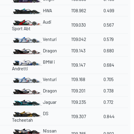
HWA
1'08.962
0.499
Audi
1'09.030
0.567
Sport Abt
Venturi
1'09.042
0.579
Dragon
1'09.143
0.680
BMW i
1'09.147
0.684
Andretti
Venturi
1'09.168
0.705
Dragon
1'09.201
0.738
Jaguar
1'09.235
0.772
DS
1'09.307
0.844
Techeetah
Nissan
1'09.365
0.902