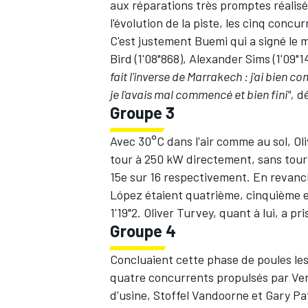
aux réparations très promptes réalisé
l'évolution de la piste, les cinq concu
C'est justement Buemi qui a signé le m
Bird
(1'08"868),
Alexander Sims
(1'09"1
fait l'inverse de Marrakech : j'ai bien c
je l'avais mal commencé et bien fini",
dé
Groupe 3
Avec 30°C dans l'air comme au sol,
Ol
tour à 250 kW directement, sans tour 
15e sur 16 respectivement. En revan
López
étaient quatrième, cinquième e
1'19"2.
Oliver Turvey
, quant à lui, a pri
Groupe 4
Concluaient cette phase de poules les
quatre concurrents propulsés par Ven
d'usine,
Stoffel Vandoorne
et
Gary Pa