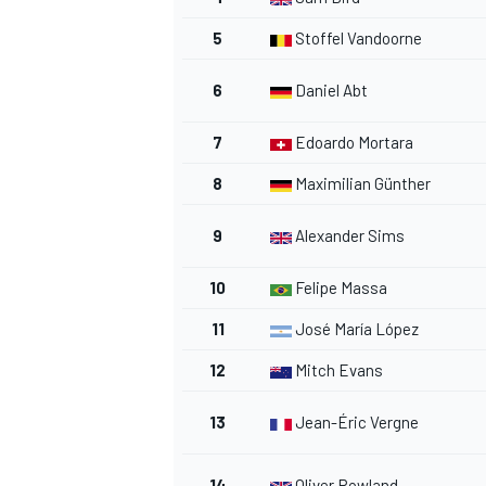
5
Stoffel Vandoorne
6
Daniel Abt
7
Edoardo Mortara
8
Maximilian Günther
9
Alexander Sims
10
Felipe Massa
11
José María López
12
Mitch Evans
13
Jean-Éric Vergne
14
Oliver Rowland