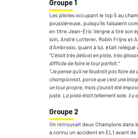
Groupe 1
Les pilotes occupant le top 5 au champ
poussiéreuse, puisqu'ils faisaient c
en titre
Jean-Éric Vergne
a tiré son é
loin,
André Lotterer
,
Robin Frijns
et
A
d'Ambrosio
, quant à lui, était relégué
"C'était très délicat en piste, très glis
difficile de faire le tour parfait."
"Je pense qu'il ne faudrait pas faire de 
championnat, parce que c'est une blagu
un tour propre, mais ç'aurait été impos
juste. La piste était tellement sale, il y
Groupe 2
On retrouvait deux Champions dans l
a connu un accident en EL1 avant de p