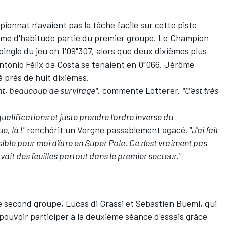
ionnat n'avaient pas la tâche facile sur cette piste
omme d'habitude partie du premier groupe. Le Champion
pingle du jeu en 1'09"307, alors que deux dixièmes plus
ntónio Félix da Costa
se tenaient en 0"066.
Jérôme
 à près de huit dixièmes.
sant, beaucoup de survirage",
commente Lotterer.
"C'est très
qualifications et juste prendre l'ordre inverse du
e, là !"
renchérit un Vergne passablement agacé.
"J'ai fait
sible pour moi d'être en Super Pole. Ce n'est vraiment pas
 avait des feuilles partout dans le premier secteur."
e second groupe,
Lucas di Grassi
et
Sébastien Buemi
, qui
ouvoir participer à la deuxième séance d'essais grâce