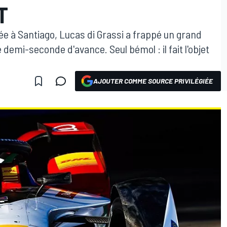
T
e à Santiago, Lucas di Grassi a frappé un grand
demi-seconde d'avance. Seul bémol : il fait l'objet
AJOUTER COMME SOURCE PRIVILÉGIÉE