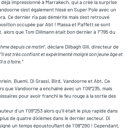
t déjà impressionné à Marrakech, qui a créé la surprise
Vandoorne s'est également hissé en Super Pole avec un
ra. Ce dernier n'a pas démérité mais s'est retrouvé
position occupée par Abt ! Massa et Paffett se sont
t, alors que
Tom Dillmann
était bon dernier à 1"795 du
rythme depuis ce matin",
déclare Dilbagh Gill, directeur de
"Il est très confiant et expérimenté malgré son jeune âge et
il a à faire."
lein, Buemi, Di Grassi, Bird, Vandoorne et Abt. Ce
lors que Vandoorne a enchaîné avec un 1'09"235, mais
ssaires pour avoir franchi le feu rouge à la sortie des
uteur d'un 1'09"253 alors qu'il était le plus rapide dans
u plus de quatre dixièmes dans le dernier secteur. Di
 a signé un temps époustouflant de 1'08"290 ! Cependant,