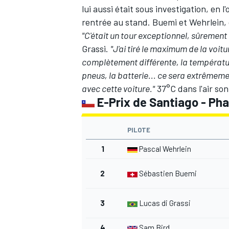
lui aussi était sous investigation, en 
rentrée au stand. Buemi et Wehrlein, 
"C'était un tour exceptionnel, sûrement 
Grassi.
"J'ai tiré le maximum de la voit
complètement différente, la températur
pneus, la batterie... ce sera extrêmem
avec cette voiture."
37°C dans l'air son
E-Prix de Santiago - Ph
PILOTE
1
Pascal Wehrlein
2
Sébastien Buemi
3
Lucas di Grassi
4
Sam Bird