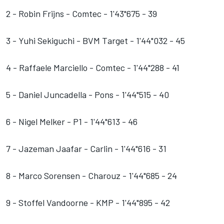
2 - Robin Frijns - Comtec - 1'43"675 - 39
3 - Yuhi Sekiguchi - BVM Target - 1'44"032 - 45
4 - Raffaele Marciello - Comtec - 1'44"288 - 41
5 - Daniel Juncadella - Pons - 1'44"515 - 40
6 - Nigel Melker - P1 - 1'44"613 - 46
7 - Jazeman Jaafar - Carlin - 1'44"616 - 31
8 - Marco Sorensen - Charouz - 1'44"685 - 24
9 - Stoffel Vandoorne - KMP - 1'44"895 - 42