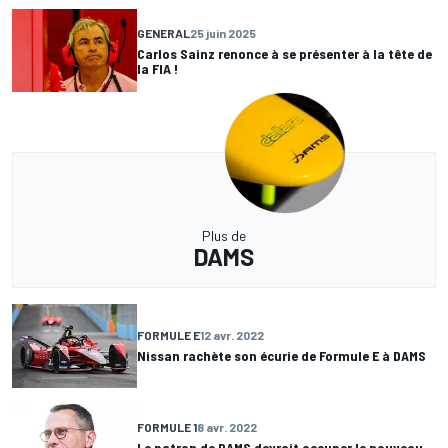
GENERAL
25 juin 2025
Carlos Sainz renonce à se présenter à la tête de
la FIA !
Plus de
DAMS
FORMULE E
12 avr. 2022
Nissan rachète son écurie de Formule E à DAMS
FORMULE 1
8 avr. 2022
Le patron de DAMS devrait occuper le nouveau