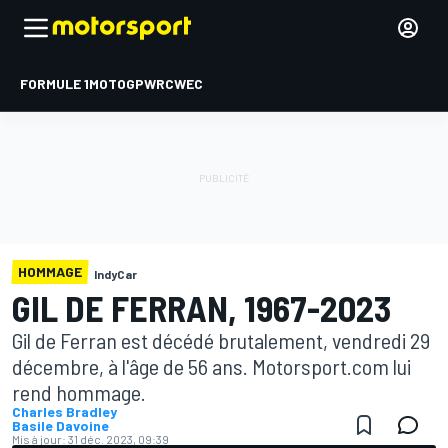
FORMULE 1
MOTOGP
WRC
WEC
HOMMAGE
IndyCar
GIL DE FERRAN, 1967-2023
Gil de Ferran est décédé brutalement, vendredi 29
décembre, à l'âge de 56 ans. Motorsport.com lui
rend hommage.
Charles Bradley
Basile Davoine
Mis à jour:
31 déc. 2023, 09:39