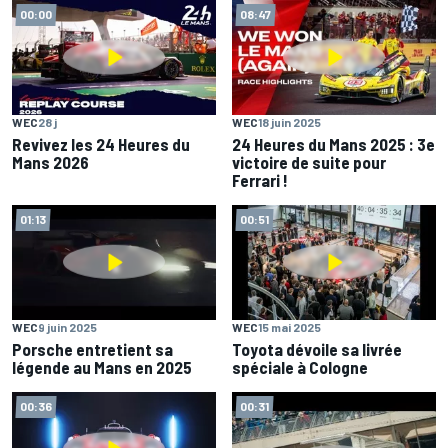
00:00
08:47
WEC
28 j
WEC
18 juin 2025
Revivez les 24 Heures du
24 Heures du Mans 2025 : 3e
Mans 2026
victoire de suite pour
Ferrari !
01:13
00:51
WEC
9 juin 2025
WEC
15 mai 2025
Porsche entretient sa
Toyota dévoile sa livrée
légende au Mans en 2025
spéciale à Cologne
00:36
00:31