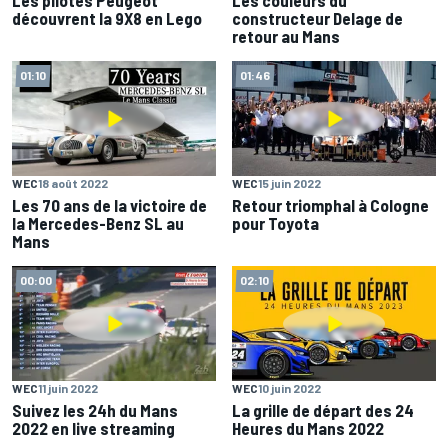
Les pilotes Peugeot
Les couleurs du
découvrent la 9X8 en Lego
constructeur Delage de
retour au Mans
01:10
01:46
WEC
18 août 2022
WEC
15 juin 2022
Les 70 ans de la victoire de
Retour triomphal à Cologne
la Mercedes-Benz SL au
pour Toyota
Mans
00:00
02:10
WEC
11 juin 2022
WEC
10 juin 2022
Suivez les 24h du Mans
La grille de départ des 24
2022 en live streaming
Heures du Mans 2022