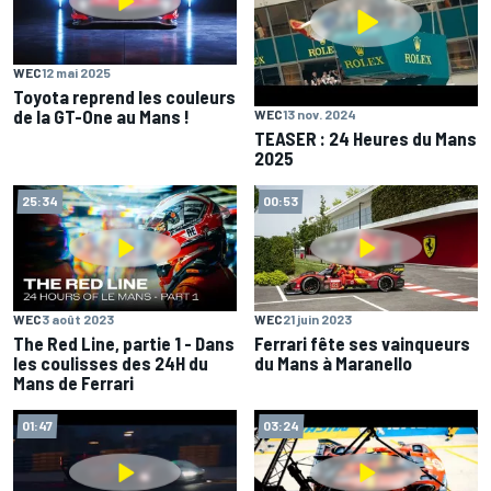
WEC
12 mai 2025
Toyota reprend les couleurs
de la GT-One au Mans !
WEC
13 nov. 2024
TEASER : 24 Heures du Mans
2025
25:34
00:53
WEC
3 août 2023
WEC
21 juin 2023
The Red Line, partie 1 - Dans
Ferrari fête ses vainqueurs
les coulisses des 24H du
du Mans à Maranello
Mans de Ferrari
01:47
03:24