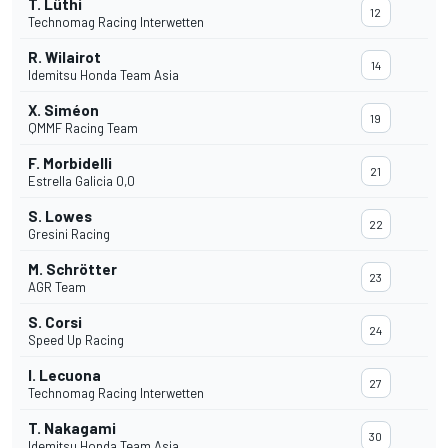
T. Lüthi
12
Technomag Racing Interwetten
R. Wilairot
14
Idemitsu Honda Team Asia
X. Siméon
19
QMMF Racing Team
F. Morbidelli
21
Estrella Galicia 0,0
S. Lowes
22
Gresini Racing
M. Schrötter
23
AGR Team
S. Corsi
24
Speed Up Racing
I. Lecuona
27
Technomag Racing Interwetten
T. Nakagami
30
Idemitsu Honda Team Asia