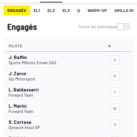
ENGAGÉS
EL1
EL2
EL3
Q
WARM-UP
GRILLE DE
Engagés
Toutes les statistiques
PILOTE
#
J. Raffin
2
Sports-Millions-Emwe-SAG
J. Zarco
5
Ajo Motorsport
L. Baldassarri
7
Forward Team
L. Marini
10
Forward Team
S. Cortese
11
Dynavolt Intact GP