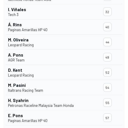
I. Viñales
32
Tech 3
Á. Rins
40
Paginas Amarillas HP 40
M. Oliveira
44
Leopard Racing
A. Pons
49
AGR Team
D. Kent
52
Leopard Racing
M. Pasini
54
Italtrans Racing Team
H. Syahrin
55
Petronas Raceline Malaysia Team Honda
E. Pons
57
Paginas Amarillas HP 40