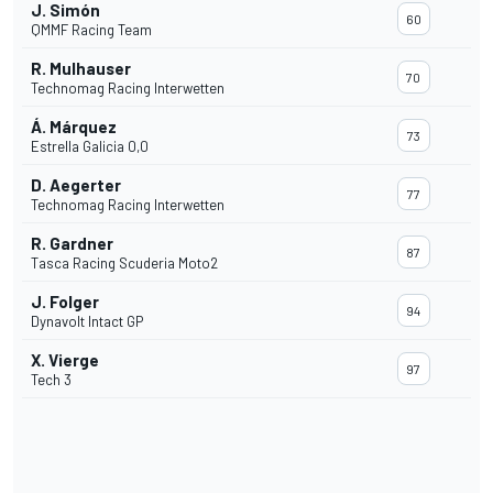
J. Simón
60
QMMF Racing Team
R. Mulhauser
70
Technomag Racing Interwetten
Á. Márquez
73
Estrella Galicia 0,0
D. Aegerter
77
Technomag Racing Interwetten
R. Gardner
87
Tasca Racing Scuderia Moto2
J. Folger
94
Dynavolt Intact GP
X. Vierge
97
Tech 3