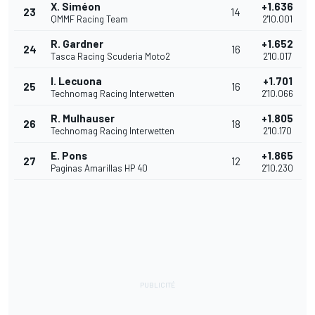
X. Siméon
+1.636
23
14
QMMF Racing Team
2'10.001
R. Gardner
+1.652
24
16
Tasca Racing Scuderia Moto2
2'10.017
I. Lecuona
+1.701
25
16
Technomag Racing Interwetten
2'10.066
R. Mulhauser
+1.805
26
18
Technomag Racing Interwetten
2'10.170
E. Pons
+1.865
27
12
Paginas Amarillas HP 40
2'10.230