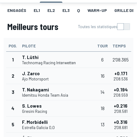
ENGAGÉS
EL1
EL2
EL3
Q
WARM-UP
GRILLE DE
Meilleurs tours
Toutes les statistiques
POS.
PILOTE
TOUR
TEMPS
T. Lüthi
1
6
2'08.365
Technomag Racing Interwetten
J. Zarco
+0.171
2
16
Ajo Motorsport
2'08.536
T. Nakagami
+0.194
3
14
Idemitsu Honda Team Asia
2'08.559
S. Lowes
+0.216
4
18
Gresini Racing
2'08.581
F. Morbidelli
+0.316
5
13
Estrella Galicia 0,0
2'08.681