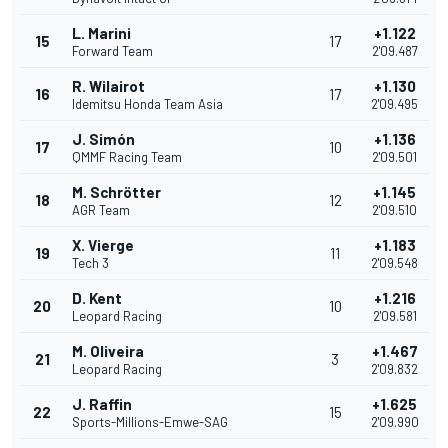
L. Marini
+1.122
15
17
Forward Team
2'09.487
R. Wilairot
+1.130
16
17
Idemitsu Honda Team Asia
2'09.495
J. Simón
+1.136
17
10
QMMF Racing Team
2'09.501
M. Schrötter
+1.145
18
12
AGR Team
2'09.510
X. Vierge
+1.183
19
11
Tech 3
2'09.548
D. Kent
+1.216
20
10
Leopard Racing
2'09.581
M. Oliveira
+1.467
21
3
Leopard Racing
2'09.832
J. Raffin
+1.625
22
15
Sports-Millions-Emwe-SAG
2'09.990