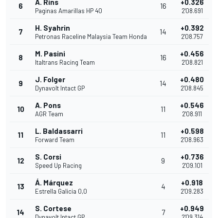
Á. Rins
+0.326
6
16
Paginas Amarillas HP 40
2'08.691
H. Syahrin
+0.392
7
14
Petronas Raceline Malaysia Team Honda
2'08.757
M. Pasini
+0.456
8
16
Italtrans Racing Team
2'08.821
J. Folger
+0.480
9
14
Dynavolt Intact GP
2'08.845
A. Pons
+0.546
10
11
AGR Team
2'08.911
L. Baldassarri
+0.598
11
11
Forward Team
2'08.963
S. Corsi
+0.736
12
9
Speed Up Racing
2'09.101
Á. Márquez
+0.918
13
4
Estrella Galicia 0,0
2'09.283
S. Cortese
+0.949
14
7
Dynavolt Intact GP
2'09.314