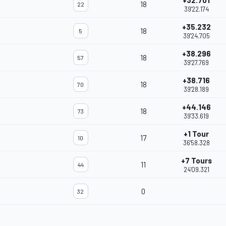
+32.701
18
22
39'22.174
+35.232
18
5
39'24.705
+38.296
18
57
39'27.769
+38.716
18
70
39'28.189
+44.146
18
73
39'33.619
+1 Tour
17
10
36'58.328
+7 Tours
11
44
24'09.321
0
32