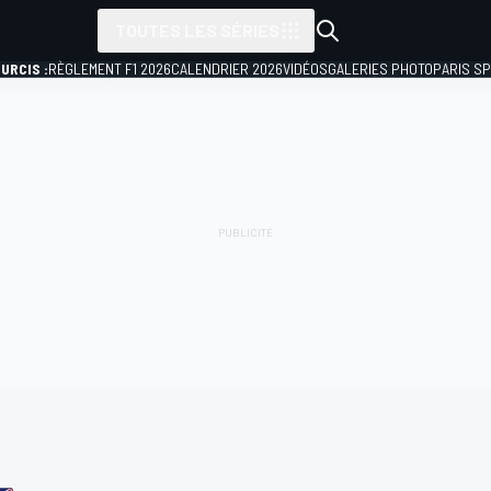
TOUTES LES SÉRIES
URCIS :
RÈGLEMENT F1 2026
CALENDRIER 2026
VIDÉOS
GALERIES PHOTO
PARIS S