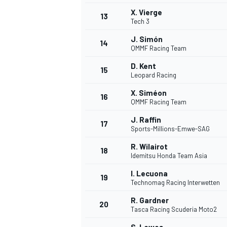
X. Vierge
13
Tech 3
J. Simón
14
QMMF Racing Team
D. Kent
15
Leopard Racing
X. Siméon
16
QMMF Racing Team
J. Raffin
17
Sports-Millions-Emwe-SAG
R. Wilairot
18
Idemitsu Honda Team Asia
I. Lecuona
19
Technomag Racing Interwetten
R. Gardner
20
Tasca Racing Scuderia Moto2