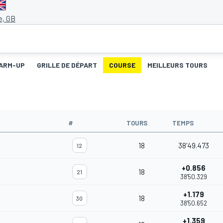
e, GB
ARM-UP
GRILLE DE DÉPART
COURSE
MEILLEURS TOURS
#
TOURS
TEMPS
18
38'49.473
12
+0.856
18
21
38'50.329
+1.179
18
30
38'50.652
+1.359