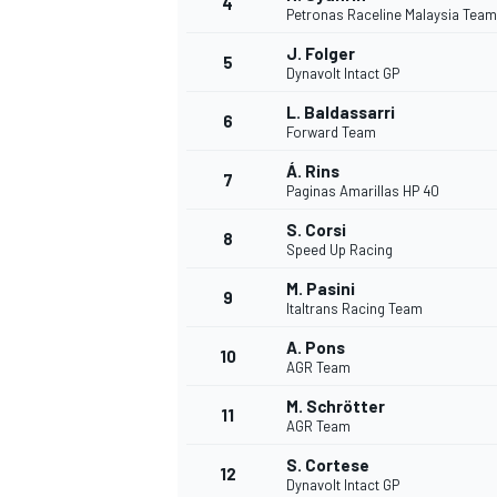
4
Petronas Raceline Malaysia Tea
J. Folger
5
WRC
Dynavolt Intact GP
L. Baldassarri
6
Forward Team
Á. Rins
7
Paginas Amarillas HP 40
S. Corsi
8
Speed Up Racing
M. Pasini
9
Italtrans Racing Team
A. Pons
10
AGR Team
WEC
M. Schrötter
11
AGR Team
S. Cortese
12
Dynavolt Intact GP