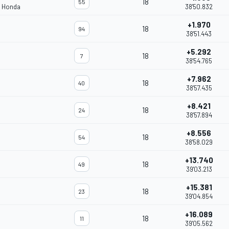
18
55
m Honda
38'50.832
+1.970
18
94
38'51.443
+5.292
18
7
38'54.765
+7.962
18
40
38'57.435
+8.421
18
24
38'57.894
+8.556
18
54
38'58.029
+13.740
18
49
39'03.213
+15.381
18
23
39'04.854
+16.089
18
11
39'05.562