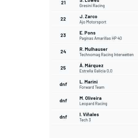
S. Lowes
21
Gresini Racing
J. Zarco
22
Ajo Motorsport
E. Pons
23
Paginas Amarillas HP 40
R. Mulhauser
24
Technomag Racing Interwetten
Á. Márquez
25
Estrella Galicia 0,0
L. Marini
dnf
Forward Team
M. Oliveira
dnf
Leopard Racing
I. Viñales
dnf
Tech 3