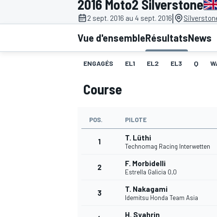
2016 Moto2 Silverstone
|
2 sept. 2016 au 4 sept. 2016
Silverston
Vue d'ensemble
Résultats
News
ENGAGÉS
EL1
EL2
EL3
Q
W
MOTOGP
Course
POS.
PILOTE
T. Lüthi
1
Technomag Racing Interwetten
F. Morbidelli
2
Estrella Galicia 0,0
T. Nakagami
3
Idemitsu Honda Team Asia
H. Syahrin