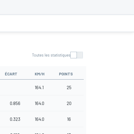
Toutes les statistiques
ÉCART
KM/H
POINTS
164.1
25
0.856
164.0
20
0.323
164.0
16