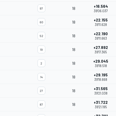
+16.564
18
97
39'06.037
+22.155
18
60
39'11.628
+22.190
18
52
39'11.663
+27.892
18
19
39'17.365
+29.045
18
2
39'18.518
+29.195
18
14
39'18.668
+31.565
18
27
39'21.038
+31.722
18
87
39'21.195