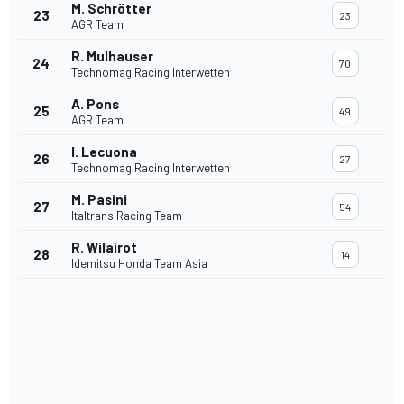
M. Schrötter
23
23
AGR Team
R. Mulhauser
24
70
Technomag Racing Interwetten
A. Pons
25
49
AGR Team
I. Lecuona
26
27
Technomag Racing Interwetten
M. Pasini
27
54
Italtrans Racing Team
R. Wilairot
28
14
Idemitsu Honda Team Asia