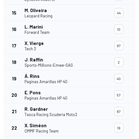
M. Oliveira
15
44
Leopard Racing
L. Marini
16
10
Forward Team
X. Vierge
17
97
Tech 3
J. Raffin
18
2
Sports-Millions-Emwe-SAG
Á. Rins
19
40
Paginas Amarillas HP 40
E. Pons
20
57
Paginas Amarillas HP 40
R. Gardner
21
87
Tasca Racing Scuderia Moto2
X. Siméon
22
19
QMMF Racing Team