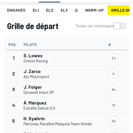
ENGAGÉS
EL1
EL2
EL3
Q
WARM-UP
GRILLE DE
Grille de départ
Toutes les statistiques
POS.
PILOTE
#
S. Lowes
1
22
Gresini Racing
J. Zarco
2
5
Ajo Motorsport
J. Folger
3
94
Dynavolt Intact GP
Á. Márquez
4
73
Estrella Galicia 0,0
H. Syahrin
5
55
Petronas Raceline Malaysia Team Honda