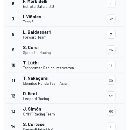
F. Morbidelli
6
21
Estrella Galicia 0,0
I. Viñales
7
32
Tech 3
L. Baldassarri
8
7
Forward Team
S. Corsi
9
24
Speed Up Racing
T. Lüthi
10
12
Technomag Racing Interwetten
T. Nakagami
11
30
Idemitsu Honda Team Asia
D. Kent
12
52
Leopard Racing
J. Simón
13
60
QMMF Racing Team
S. Cortese
14
11
Dynavolt Intact GP