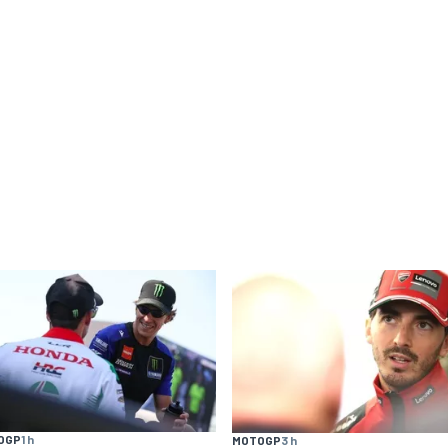
OGP
1 h
MOTOGP
3 h