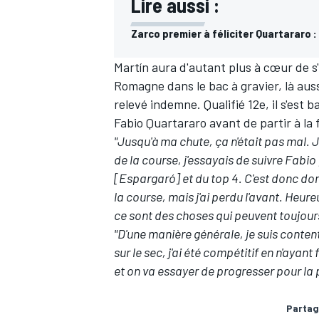
Lire aussi :
Zarco premier à féliciter Quartararo :
Martín aura d'autant plus à cœur de s'
Romagne dans le bac à gravier, là auss
relevé indemne. Qualifié 12e, il s'est 
Fabio Quartararo
avant de partir à la 
"Jusqu'à ma chute, ça n'était pas mal. 
de la course, j'essayais de suivre Fabio 
[Espargaró] et du top 4. C'est donc do
la course, mais j'ai perdu l'avant. Heur
ce sont des choses qui peuvent toujours
"D'une manière générale, je suis content
sur le sec, j'ai été compétitif en n'ayant
et on va essayer de progresser pour la 
Partag