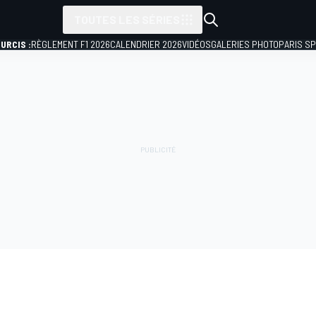
TOUTES LES SÉRIES
URCIS :
RÈGLEMENT F1 2026
CALENDRIER 2026
VIDÉOS
GALERIES PHOTO
PARIS S