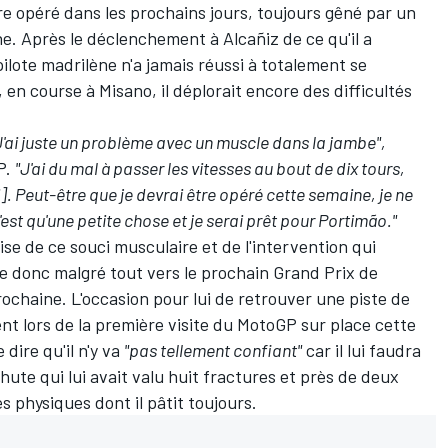
tre opéré dans les prochains jours, toujours gêné par un
. Après le déclenchement à Alcañiz de ce qu'il a
ilote madrilène n'a jamais réussi à totalement se
en course à Misano, il déplorait encore des difficultés
J'ai juste un problème avec un muscle dans la jambe",
GP.
"J'ai du mal à passer les vitesses au bout de dix tours,
i]. Peut-être que je devrai être opéré cette semaine, je ne
est qu'une petite chose et je serai prêt pour Portimão."
écise de ce souci musculaire et de l'intervention qui
ne donc malgré tout vers le prochain Grand Prix de
ochaine. L'occasion pour lui de retrouver une piste de
nt lors de la première visite du MotoGP sur place cette
e dire qu'il n'y va
"pas tellement confiant"
car il lui faudra
hute qui lui avait valu huit fractures et près de deux
es physiques
dont il pâtit toujours.