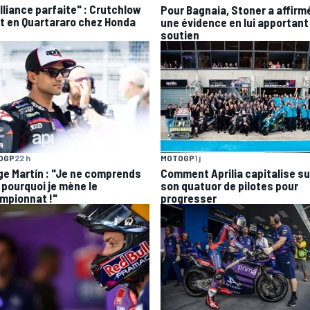
alliance parfaite" : Crutchlow
Pour Bagnaia, Stoner a affirm
it en Quartararo chez Honda
une évidence en lui apportant
soutien
OGP
22 h
MOTOGP
1 j
ge Martín : "Je ne comprends
Comment Aprilia capitalise su
 pourquoi je mène le
son quatuor de pilotes pour
mpionnat !"
progresser