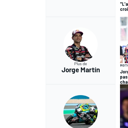
"L'
cro
Plus de
MOT
Jorge Martín
Jor
pas
cha