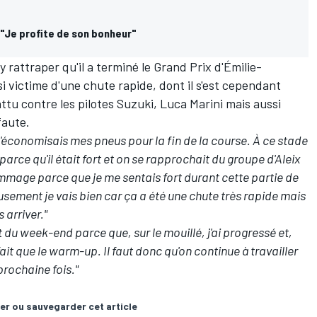
 "Je profite de son bonheur"
y rattraper qu'il a terminé le Grand Prix d'Émilie-
i victime d'une chute rapide, dont il s'est cependant
battu contre les pilotes Suzuki,
Luca Marini
mais aussi
faute.
J'économisais mes pneus pour la fin de la course. À ce stade
parce qu'il était fort et on se rapprochait du groupe d'Aleix
mmage parce que je me sentais fort durant cette partie de
eusement je vais bien car ça a été une chute très rapide mais
 arriver."
 du week-end parce que, sur le mouillé, j'ai progressé et,
 fait que le warm-up. Il faut donc qu'on continue à travailler
prochaine fois."
er ou sauvegarder cet article