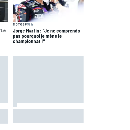
MOTOGP
15 h
"Le
Jorge Martín : "Je ne comprends
pas pourquoi je mène le
championnat !"
Marc Márquez assume enfin : "Le
 les
favori, c'est moi, non ?"
1