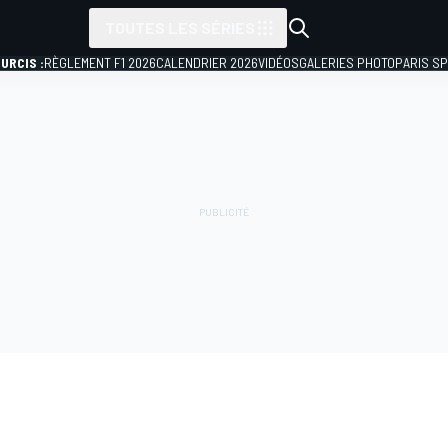
TOUTES LES SÉRIES
URCIS :
RÈGLEMENT F1 2026
CALENDRIER 2026
VIDÉOS
GALERIES PHOTO
PARIS S