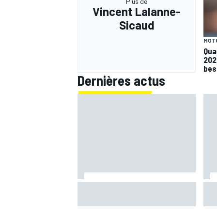
Plus de
Vincent Lalanne-
Sicaud
MOT
Qua
202
beso
Dernières actus
Quartararo n'a jamais discuté de
Bagn
2027 avec Yamaha : "J'avais
ima
besoin d'air frais"
bra