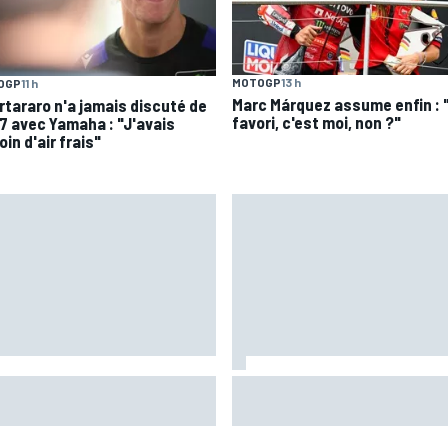
MOTOGP
13 h
OGP
11 h
Marc Márquez assume enfin : 
rtararo n'a jamais discuté de
favori, c'est moi, non ?"
7 avec Yamaha : "J'avais
in d'air frais"
aia plus gêné qu'il l'avait
Pourquoi la FIA n'interdira pas
giné par son opération du
algorithmes des moteurs en F
s