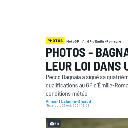
PHOTOS
MotoGP
GP d'Émilie-Romagne
MOTOGP
PHOTOS - BAGNA
LEUR LOI DANS
Pecco Bagnaia a signé sa quatrième
qualifications au GP d'Émilie-Rom
conditions météo.
Vincent Lalanne-Sicaud
Mis à jour:
23 oct. 2021, 18:09
59