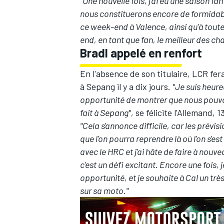
"Une nouvelle fois, j'ai eu une saison f
nous constituerons encore de formidab
ce week-end à Valence, ainsi qu'à toute
end, en tant que fan, le meilleur des 
Bradl appelé en renfort
En l'absence de son titulaire, LCR fer
à Sepang il y a dix jours.
"Je suis heure
opportunité de montrer que nous pouv
fait à Sepang",
se félicite l'Allemand, 
"Cela s'annonce difficile, car les prévi
que l'on pourra reprendre là où l'on s'es
avec le HRC et j'ai hâte de faire à nouvea
c'est un défi excitant. Encore une fois,
opportunité, et je souhaite à Cal un tr
sur sa moto."