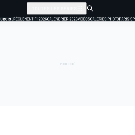
TOUTES LES SÉRIES
URCIS :
RÈGLEMENT F1 2026
CALENDRIER 2026
VIDÉOS
GALERIES PHOTO
PARIS S