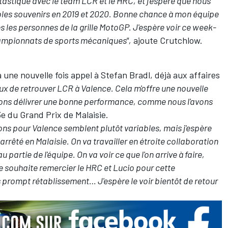
antastique avec le team LCR et le HRC, et j'espère que nous
les souvenirs en 2019 et 2020. Bonne chance à mon équipe
s les personnes de la grille MotoGP. J'espère voir ce week-
championnats de sports mécaniques",
ajoute Crutchlow.
a une nouvelle fois appel à
Stefan Bradl
, déjà aux affaires
ux de retrouver LCR à Valence. Cela m'offre une nouvelle
ons délivrer une bonne performance, comme nous l'avons
13e du Grand Prix de Malaisie.
sions pour Valence semblent plutôt variables, mais j'espère
t arrêté en Malaisie. On va travailler en étroite collaboration
u partie de l'équipe. On va voir ce que l'on arrive à faire,
 je souhaite remercier le HRC et Lucio pour cette
ès prompt rétablissement… J'espère le voir bientôt de retour