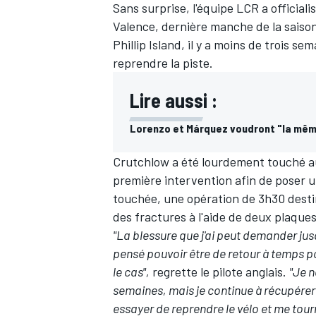
Sans surprise, l'équipe LCR a official
Valence, dernière manche de la saison 
Phillip Island, il y a moins de trois 
reprendre la piste.
Lire aussi :
Lorenzo et Márquez voudront "la mê
Crutchlow a été lourdement touché au 
première intervention afin de poser u
touchée,
une opération de 3h30
destin
des fractures à l'aide de deux plaques
"La blessure que j'ai peut demander jusq
pensé pouvoir être de retour à temps p
le cas",
regrette le pilote anglais.
"Je n
semaines, mais je continue à récupérer e
essayer de reprendre le vélo et me tour