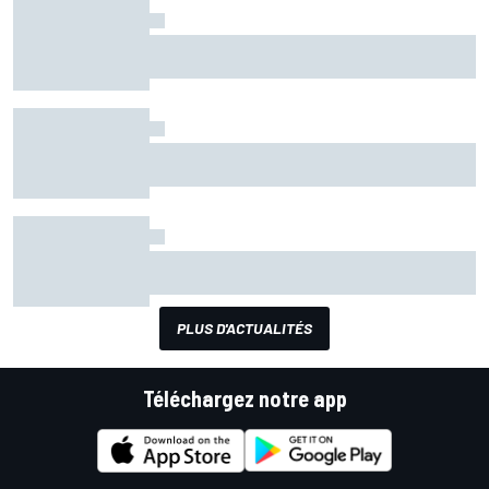
à quatre candidates.
Dermot O'Leary va animer les Autosport Awards
2025
Qiddiya sera le sponsor principal des Autosport
Awards
Aux fans de voter pour le Moment de l'Année
présenté par le Circuit international de Bahreïn
PLUS D'ACTUALITÉS
Téléchargez notre app