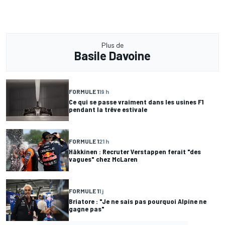
Plus de
Basile Davoine
FORMULE 1
19 h
Ce qui se passe vraiment dans les usines F1
pendant la trêve estivale
FORMULE 1
21 h
Häkkinen : Recruter Verstappen ferait "des
vagues" chez McLaren
FORMULE 1
1 j
Briatore : "Je ne sais pas pourquoi Alpine ne
gagne pas"