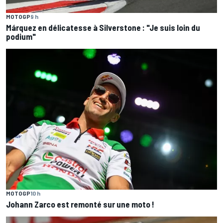
MOTOGP
9 h
Márquez en délicatesse à Silverstone : "Je suis loin du
podium"
MOTOGP
10 h
Johann Zarco est remonté sur une moto !