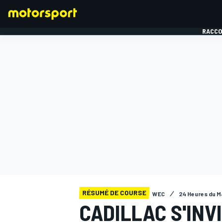
RACCO
FORMULE 1
RÉSUMÉ DE COURSE
WEC
24 Heures du 
CADILLAC S'INV