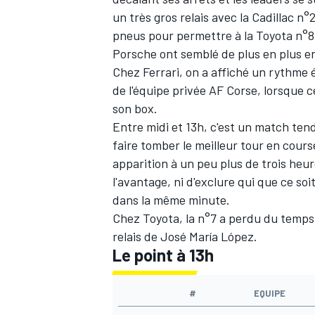
un très gros relais avec la Cadillac n
pneus pour permettre à la Toyota n°8
Porsche ont semblé de plus en plus en
Chez Ferrari, on a affiché un rythme 
AUTRES CHAMPIONNATS
de l'équipe privée
AF Corse
, lorsque 
son box.
Entre midi et 13h, c'est un match tend
faire tomber le meilleur tour en cour
apparition à un peu plus de trois heure
l'avantage, ni d'exclure qui que ce s
dans la même minute.
Chez Toyota, la n°7 a perdu du temps 
relais de
José María López
.
Le point à 13h
#
EQUIPE