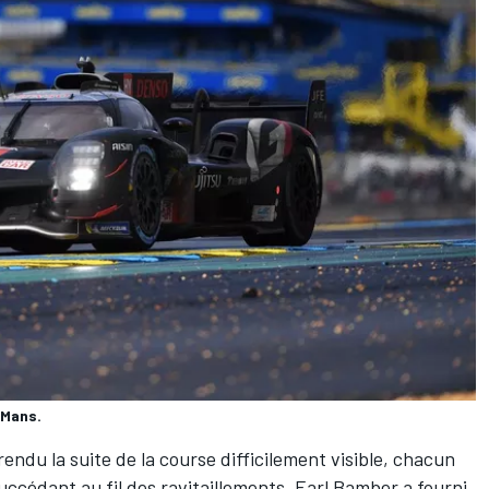
 Mans.
rendu la suite de la course difficilement visible, chacun
succédant au fil des ravitaillements.
Earl Bamber
a fourni