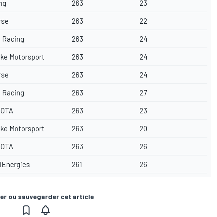
ng
263
23
rse
263
22
 Racing
263
24
ke Motorsport
263
24
rse
263
24
 Racing
263
27
JOTA
263
23
ke Motorsport
263
20
JOTA
263
26
lEnergies
261
26
er ou sauvegarder cet article