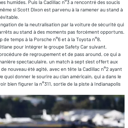
s humides. Puis la Cadillac n°3 a rencontré des soucis
 même si
Scott Dixon
est parvenu à la ramener au stand à
névitable.
gation de la neutralisation par la voiture de sécurité qui
 arrêts au stand à des moments pas forcément opportuns.
p de temps à la Porsche n°6 et à la Toyota n°8,
itlane pour intégrer le groupe Safety Car suivant.
a procédure de regroupement et de pass around, ce qui a
manière spectaculaire, un match à sept s'est offert aux
 de nouveau été agité, avec en tête la Cadillac n°2 ayant
De quoi donner le sourire au clan américain, qui a dans le
bien figurer la n°311, sortie de la piste à Indianapolis