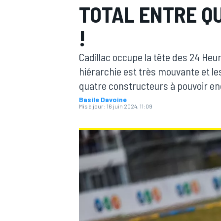
TOTAL ENTRE Q
!
Cadillac occupe la tête des 24 Heur
hiérarchie est très mouvante et les
MOTOGP
quatre constructeurs à pouvoir enco
Basile Davoine
Mis à jour:
16 juin 2024, 11:09