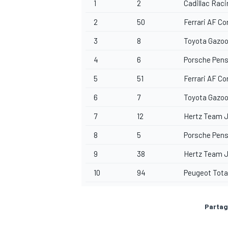
1
2
Cadillac Raci
2
50
Ferrari AF Co
3
8
Toyota Gazoo
4
6
Porsche Pens
5
51
Ferrari AF Co
6
7
Toyota Gazoo
7
12
Hertz Team 
8
5
Porsche Pens
9
38
Hertz Team 
10
94
Peugeot Tota
Partag