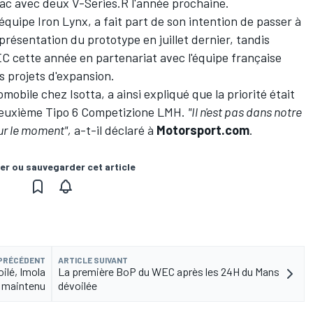
llac avec deux V-Series.R l'année prochaine.
équipe Iron Lynx, a fait part de son intention de passer à
résentation du prototype en juillet dernier, tandis
WEC cette année en partenariat avec l'équipe française
s projets d'expansion.
mobile chez Isotta, a ainsi expliqué que la priorité était
 deuxième Tipo 6 Competizione LMH.
"Il n'est pas dans notre
ur le moment",
a-t-il déclaré à
Motorsport.com
.
er ou sauvegarder cet article
 PRÉCÉDENT
ARTICLE SUIVANT
ilé, Imola
La première BoP du WEC après les 24H du Mans
maintenu
dévoilée