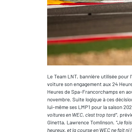
WRC
Le Team LNT, bannière utilisée pour l'
voiture son engagement aux 24 Heures
Heures de Spa-Francorchamps en août
novembre. Suite logique à ces décisio
WEC
lui-même ses LMP1 pour la saison 202
voitures en WEC, c'est trop tard"
, prév
Ginetta, Lawrence Tomlinson.
"Je fai
heureux, et la course en WEC ne fait ni l'u