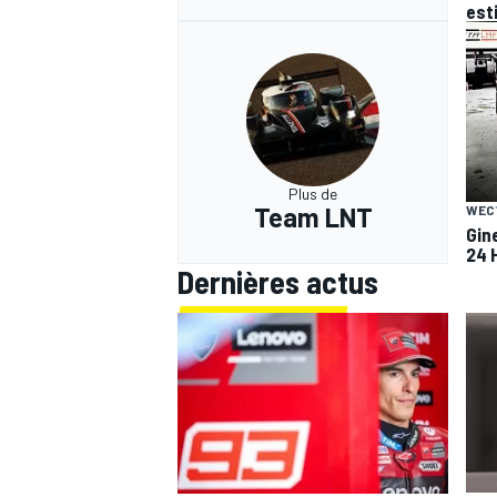
est
Plus de
Team LNT
WEC
Gin
24 
Dernières actus