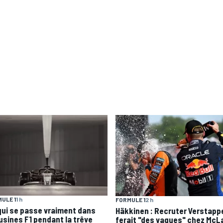
ULE 1
1 h
FORMULE 1
2 h
qui se passe vraiment dans
Häkkinen : Recruter Verstapp
 usines F1 pendant la trêve
ferait "des vagues" chez McL