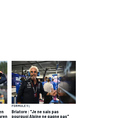
FORMULE 1
1 j
en
Briatore : "Je ne sais pas
aren
pourquoi Alpine ne gagne pas"