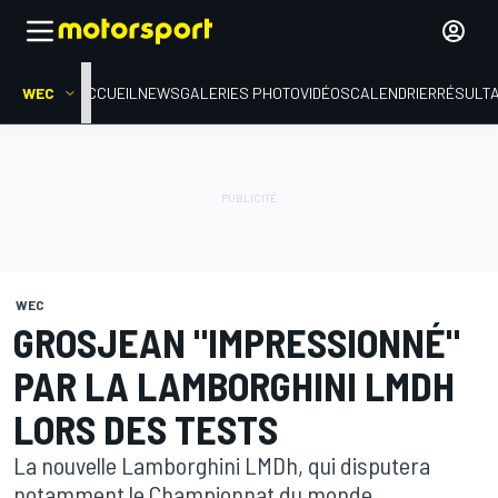
WEC
ACCUEIL
NEWS
GALERIES PHOTO
VIDÉOS
CALENDRIER
RÉSULT
WEC
GROSJEAN "IMPRESSIONNÉ"
PAR LA LAMBORGHINI LMDH
LORS DES TESTS
La nouvelle Lamborghini LMDh, qui disputera
notamment le Championnat du monde