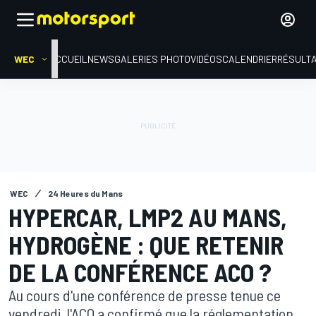
WEC
ACCUEIL
NEWS
GALERIES PHOTO
VIDÉOS
CALENDRIER
RÉSULT
WEC
24 Heures du Mans
HYPERCAR, LMP2 AU MANS,
HYDROGÈNE : QUE RETENIR
DE LA CONFÉRENCE ACO ?
Au cours d'une conférence de presse tenue ce
vendredi, l'ACO a confirmé que la réglementation