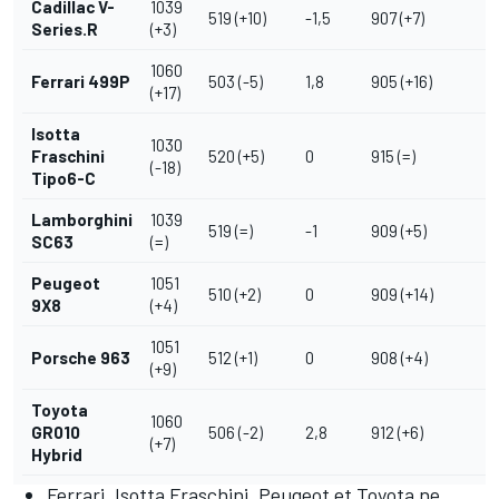
Cadillac V-
1039
519 (+10)
-1,5
907 (+7)
Series.R
(+3)
1060
Ferrari 499P
503 (-5)
1,8
905 (+16)
(+17)
Isotta
1030
Fraschini
520 (+5)
0
915 (=)
(-18)
Tipo6-C
Lamborghini
1039
519 (=)
-1
909 (+5)
SC63
(=)
Peugeot
1051
510 (+2)
0
909 (+14)
9X8
(+4)
1051
Porsche 963
512 (+1)
0
908 (+4)
(+9)
Toyota
1060
GR010
506 (-2)
2,8
912 (+6)
(+7)
Hybrid
Ferrari, Isotta Fraschini, Peugeot et Toyota ne