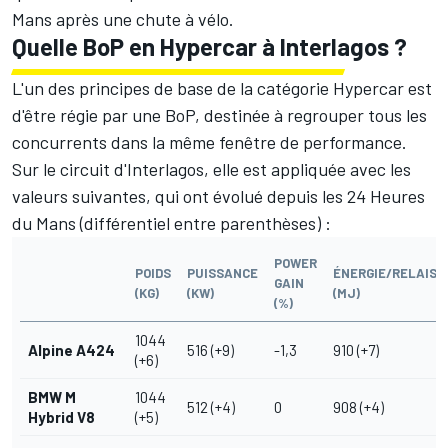
Mans après une chute à vélo.
Quelle BoP en Hypercar à Interlagos ?
L'un des principes de base de la catégorie Hypercar est
d'être régie par une BoP, destinée à regrouper tous les
concurrents dans la même fenêtre de performance.
Sur le circuit d'Interlagos, elle est appliquée avec les
valeurs suivantes,
qui ont évolué depuis les 24 Heures
du Mans
(différentiel entre parenthèses) :
POWER
POIDS
PUISSANCE
ÉNERGIE/RELAIS
GAIN
(KG)
(KW)
(MJ)
(%)
1044
Alpine A424
516 (+9)
-1,3
910 (+7)
(+6)
BMW M
1044
512 (+4)
0
908 (+4)
Hybrid V8
(+5)