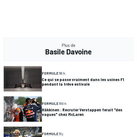
Plus de
Basile Davoine
FORMULE 1
8 h
Ce qui se passe vraiment dans les usines F1
pendant la trêve estivale
FORMULE 1
10 h
Häkkinen : Recruter Verstappen ferait "des
vagues" chez McLaren
FORMULE 1
1 j