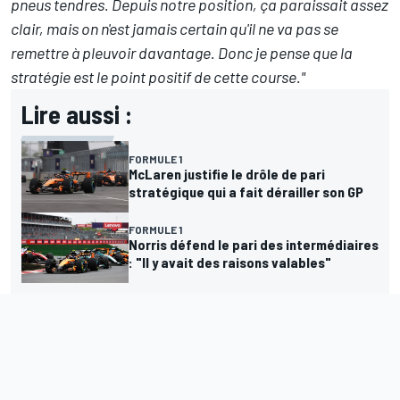
pneus tendres. Depuis notre position, ça paraissait assez
clair, mais on n'est jamais certain qu'il ne va pas se
remettre à pleuvoir davantage. Donc je pense que la
stratégie est le point positif de cette course."
Lire aussi :
FORMULE 1
McLaren justifie le drôle de pari
stratégique qui a fait dérailler son GP
FORMULE 1
Norris défend le pari des intermédiaires
: "Il y avait des raisons valables"