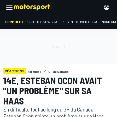
FORMULE 1
ACCUEIL
NEWS
GALERIES PHOTO
VIDÉOS
CALENDRIER
R
RÉACTIONS
Formule 1
GP du Canada
14E, ESTEBAN OCON AVAIT
"UN PROBLÈME" SUR SA
HAAS
En difficulté tout au long du GP du Canada,
Esteban Ocon pointe un problème sur sa Haas