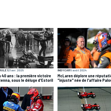
ULE 1
21 avr. 2025
INDYCAR
5 août 2024
 a 40 ans : la première victoire
McLaren déplore une réputati
Senna, sous le déluge d'Estoril
"injuste" née de l'affaire Palo