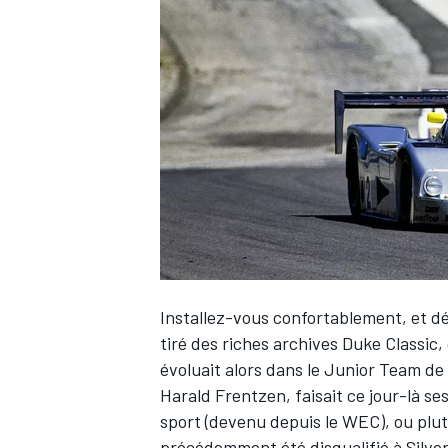
WRC
Installez-vous confortablement, et d
tiré des riches archives Duke Classic,
WEC
évoluait alors dans le Junior Team d
Harald Frentzen,
faisait ce jour-là 
sport (devenu depuis le WEC), ou plutô
précédemment été disqualifié à Silver