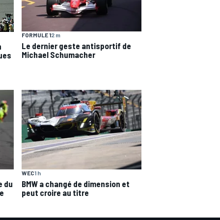
FORMULE 1
2 m
Le dernier geste antisportif de
n
Michael Schumacher
ques
WEC
1 h
e du
BMW a changé de dimension et
ne
peut croire au titre