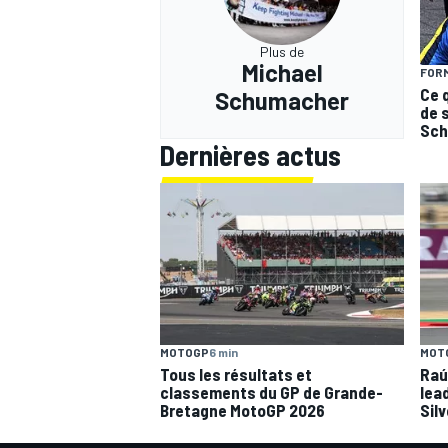
Plus de
Michael
FORM
Ce 
Schumacher
de 
Sch
Dernières actus
MOT
MOTOGP
6 min
Raú
Tous les résultats et
lea
classements du GP de Grande-
Sil
Bretagne MotoGP 2026