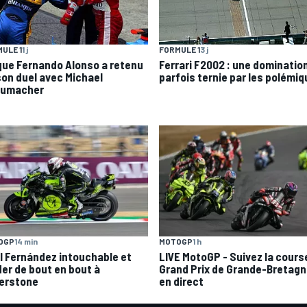
ULE 1
1 j
FORMULE 1
3 j
que Fernando Alonso a retenu
Ferrari F2002 : une dominatio
son duel avec Michael
parfois ternie par les polémi
umacher
OGP
14 min
MOTOGP
1 h
l Fernández intouchable et
LIVE MotoGP - Suivez la cours
der de bout en bout à
Grand Prix de Grande-Bretag
verstone
en direct