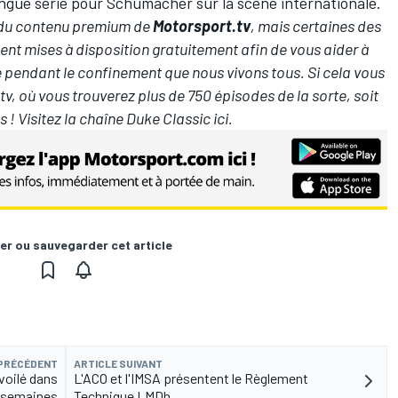
ngue série pour Schumacher sur la scène internationale.
e du contenu premium de
Motorsport.tv
, mais certaines des
nt mises à disposition gratuitement afin de vous aider à
 pendant le confinement que nous vivons tous. Si cela vous
tv
, où vous trouverez plus de 750 épisodes de la sorte, soit
s !
Visitez la chaîne Duke Classic ici
.
er ou sauvegarder cet article
 PRÉCÉDENT
ARTICLE SUIVANT
voilé dans
L'ACO et l'IMSA présentent le Règlement
 semaines
Technique LMDh