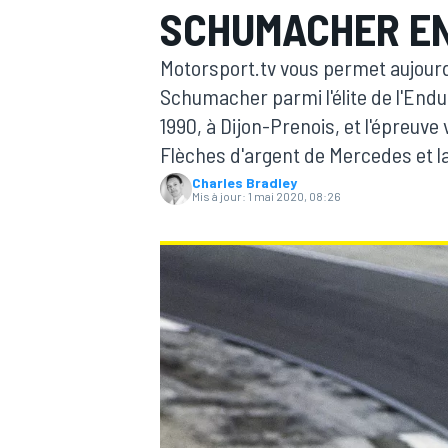
SCHUMACHER E
Motorsport.tv vous permet aujourd
Schumacher parmi l'élite de l'En
1990, à Dijon-Prenois, et l'épreuv
Flèches d'argent de Mercedes et l
MOTOGP
Charles Bradley
Mis à jour:
1 mai 2020, 08:26