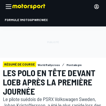
FORMULE 1
MOTOGP
WRC
WEC
RÉSUMÉ DE COURSE
World Rallycross
Montalegre
LES POLO EN TÊTE DEVANT
LOEB APRÈS LA PREMIÈRE
JOURNÉE
Le pilote suédois de PSRX Volkswagen Sweden,
Johan Kristoffersson, a été le plus rapide lors des