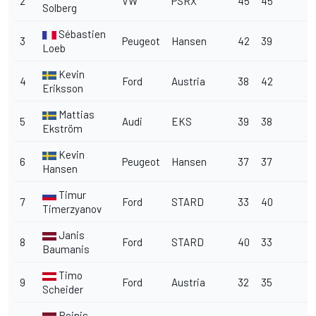
2
VW
PSRX
45
45
Solberg
Sébastien
3
Peugeot
Hansen
42
39
Loeb
Kevin
4
Ford
Austria
38
42
Eriksson
Mattias
5
Audi
EKS
39
38
Ekström
Kevin
6
Peugeot
Hansen
37
37
Hansen
Timur
7
Ford
STARD
33
40
Timerzyanov
Janis
8
Ford
STARD
40
33
Baumanis
Timo
9
Ford
Austria
32
35
Scheider
Reinis