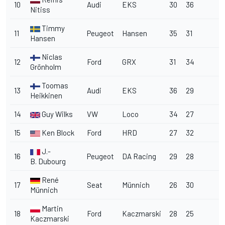
10
Audi
EKS
30
36
Nitiss
Timmy
11
Peugeot
Hansen
35
31
Hansen
Niclas
12
Ford
GRX
31
34
Grönholm
Toomas
13
Audi
EKS
36
29
Heikkinen
14
Guy Wilks
VW
Loco
34
27
15
Ken Block
Ford
HRD
27
32
J.-
16
Peugeot
DA Racing
29
28
B. Dubourg
René
17
Seat
Münnich
26
30
Münnich
Martin
18
Ford
Kaczmarski
28
25
Kaczmarski