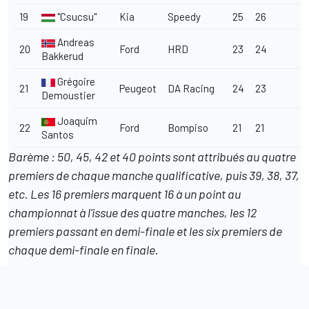
19
"Csucsu"
Kia
Speedy
25
26
Andreas
20
Ford
HRD
23
24
Bakkerud
Grégoire
21
Peugeot
DA Racing
24
23
Demoustier
Joaquim
22
Ford
Bompiso
21
21
Santos
Barème : 50, 45, 42 et 40 points sont attribués au quatre
premiers de chaque manche qualificative, puis 39, 38, 37,
etc. Les 16 premiers marquent 16 à un point au
championnat à l'issue des quatre manches, les 12
premiers passant en demi-finale et les six premiers de
chaque demi-finale en finale.