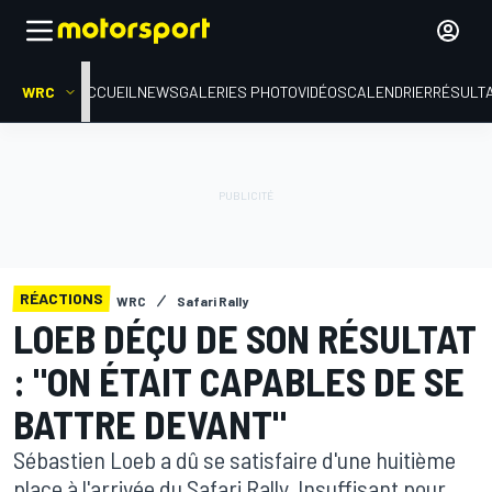
WRC
ACCUEIL
NEWS
GALERIES PHOTO
VIDÉOS
CALENDRIER
RÉSULT
RÉACTIONS
WRC
Safari Rally
LOEB DÉÇU DE SON RÉSULTAT
: "ON ÉTAIT CAPABLES DE SE
BATTRE DEVANT"
Sébastien Loeb a dû se satisfaire d'une huitième
place à l'arrivée du Safari Rally. Insuffisant pour