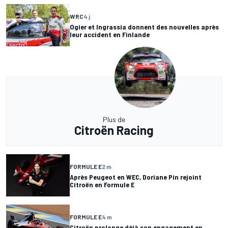
WRC
4 j
Ogier et Ingrassia donnent des nouvelles après
leur accident en Finlande
Plus de
Citroën Racing
FORMULE E
2 m
Après Peugeot en WEC, Doriane Pin rejoint
Citroën en Formule E
FORMULE E
4 m
Citroën prolonge déjà son engagement en