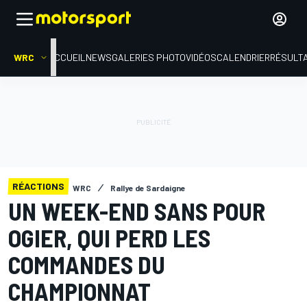
WRC
ACCUEIL
NEWS
GALERIES PHOTO
VIDÉOS
CALENDRIER
RÉSULT
RÉACTIONS
WRC
Rallye de Sardaigne
UN WEEK-END SANS POUR
OGIER, QUI PERD LES
COMMANDES DU
CHAMPIONNAT