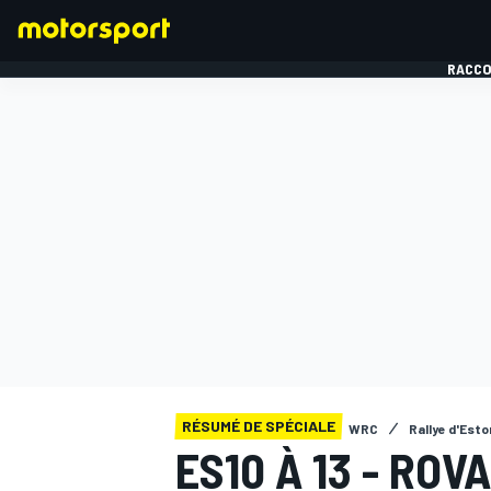
RACCO
FORMULE 1
RÉSUMÉ DE SPÉCIALE
WRC
Rallye d'Esto
ES10 À 13 - RO