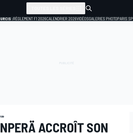
TOUTES LES SÉRIES
URCIS :
RÈGLEMENT F1 2026
CALENDRIER 2026
VIDÉOS
GALERIES PHOTO
PARIS S
nie
VANPERÄ ACCROÎT SON