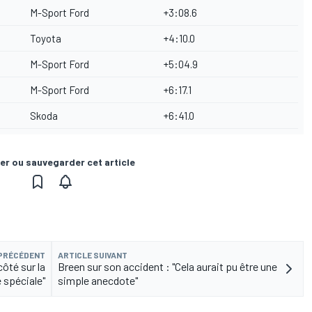
M-Sport Ford
+3:08.6
Toyota
+4:10.0
M-Sport Ford
+5:04.9
M-Sport Ford
+6:17.1
Skoda
+6:41.0
er ou sauvegarder cet article
 PRÉCÉDENT
ARTICLE SUIVANT
ôté sur la
Breen sur son accident : "Cela aurait pu être une
 spéciale"
simple anecdote"