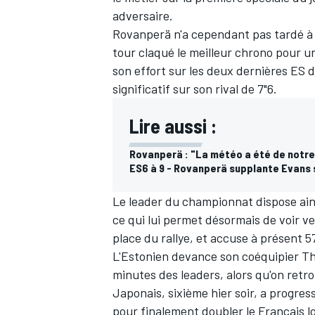
adversaire.
Rovanperä n'a cependant pas tardé à ré
tour claqué le meilleur chrono pour u
son effort sur les deux dernières ES 
significatif sur son rival de 7"6.
Lire aussi :
Rovanperä : "La météo a été de notre 
ES6 à 9 - Rovanperä supplante Evans s
Le leader du championnat dispose ain
ce qui lui permet désormais de voir ve
place du rallye, et accuse à présent 
L'Estonien devance son coéquipier
Th
minutes des leaders, alors qu'on retr
Japonais, sixième hier soir, a progre
pour finalement doubler le Français lo