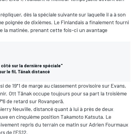
pliquer, dès la spéciale suivante sur laquelle il a à son
ne poignée de dixièmes. Le Finlandais a finalement fourni
de la matinée, prenant cette fois-ci un avantage
côté sur la dernière spéciale"
ur le fil, Tänak distancé
si de 19"1 de marge au classement provisoire sur Evans,
nir.
Ott Tänak
occupe toujours pour sa part la troisième
57"6 de retard sur Rovanperä.
ierry Neuville
, distancé quant à lui à près de deux
ouve en cinquième position
Takamoto Katsuta
. Le
ssivement repris du terrain ce matin sur
Adrien Fourmaux
rs de l'ES12.