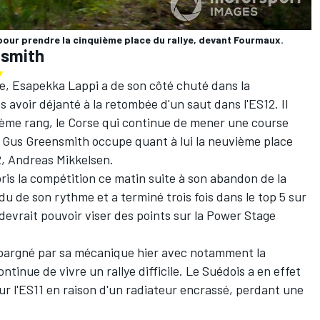
our prendre la cinquième place du rallye, devant Fourmaux.
nsmith
pe,
Esapekka Lappi
a de son côté chuté dans la
s avoir déjanté à la retombée d'un saut dans l'ES12. Il
ème rang, le Corse qui continue de mener une course
.
Gus Greensmith
occupe quant à lui la neuvième place
2,
Andreas Mikkelsen
.
ris la compétition ce matin suite à son abandon de la
erdu de son rythme et a terminé trois fois dans le top 5 sur
 devrait pouvoir viser des points sur la Power Stage
 épargné par sa mécanique hier avec notamment la
ontinue de vivre un rallye difficile. Le Suédois a en effet
sur l'ES11 en raison d'un radiateur encrassé, perdant une