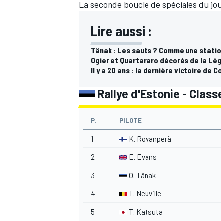
La seconde boucle de spéciales du jo
Lire aussi :
Tänak : Les sauts ? Comme une station
Ogier et Quartararo décorés de la Lé
Il y a 20 ans : la dernière victoire de
Rallye d'Estonie - Class
P.
PILOTE
1
K. Rovanperä
2
E. Evans
3
O. Tänak
4
T. Neuville
5
T. Katsuta