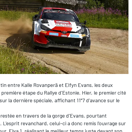
atin entre
Kalle Rovanperä
et
Elfyn Evans
, les deux
la première étape du Rallye d'Estonie. Hier, le premier cité
ur la dernière spéciale, affichant 11"7 d'avance sur le
 restée en travers de la gorge d'Evans, pourtant
 L'esprit revanchard, celui-ci a donc remis l'ouvrage sur
our, Elva 1, réalisant le meilleur temps juste devant son