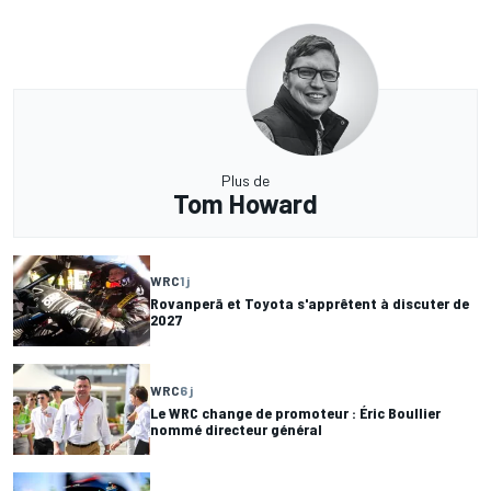
Plus de
Tom Howard
WRC
1 j
Rovanperä et Toyota s'apprêtent à discuter de
2027
WRC
6 j
Le WRC change de promoteur : Éric Boullier
nommé directeur général