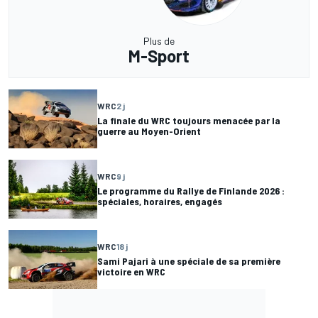
Plus de
M-Sport
WRC
2 j
La finale du WRC toujours menacée par la
guerre au Moyen-Orient
WRC
9 j
Le programme du Rallye de Finlande 2026 :
spéciales, horaires, engagés
WRC
18 j
Sami Pajari à une spéciale de sa première
victoire en WRC