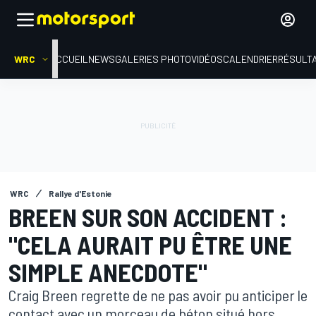
WRC
ACCUEIL
NEWS
GALERIES PHOTO
VIDÉOS
CALENDRIER
RÉSULT
WRC
Rallye d'Estonie
BREEN SUR SON ACCIDENT :
"CELA AURAIT PU ÊTRE UNE
SIMPLE ANECDOTE"
Craig Breen regrette de ne pas avoir pu anticiper le
contact avec un morceau de béton situé hors