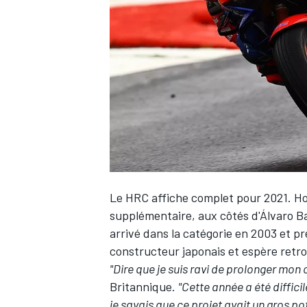
WRC
Le HRC affiche complet pour 2021. Ho
supplémentaire, aux côtés d'
Álvaro B
arrivé dans la catégorie en 2003 et p
WEC
constructeur japonais et espère retro
"Dire que je suis ravi de prolonger mo
Britannique.
"Cette année a été diffici
je savais que ce projet avait un gros pot