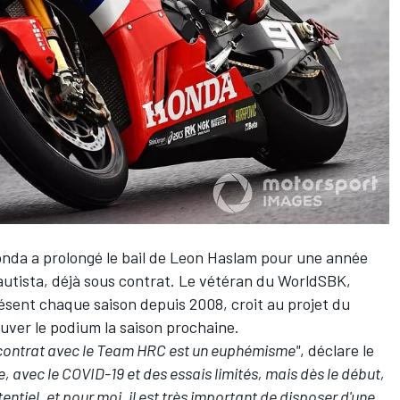
nda a prolongé le bail de
Leon Haslam
pour une année
autista
, déjà sous contrat. Le vétéran du WorldSBK,
résent chaque saison depuis 2008, croit au projet du
uver le podium la saison prochaine.
n contrat avec le Team HRC est un euphémisme"
, déclare le
le, avec le COVID-19 et des essais limités, mais dès le début,
entiel, et pour moi, il est très important de disposer d'une