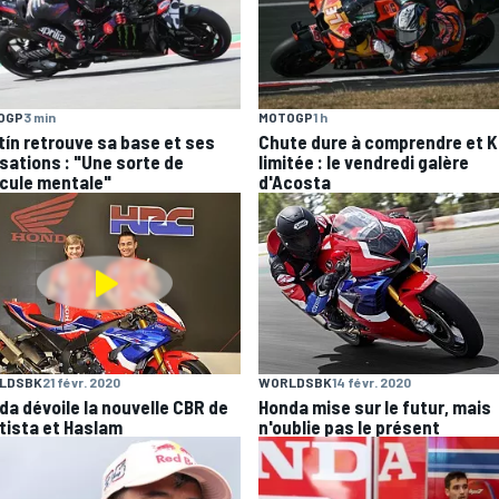
OGP
3 min
MOTOGP
1 h
tín retrouve sa base et ses
Chute dure à comprendre et 
sations : "Une sorte de
limitée : le vendredi galère
cule mentale"
d'Acosta
LDSBK
21 févr. 2020
WORLDSBK
14 févr. 2020
da dévoile la nouvelle CBR de
Honda mise sur le futur, mais
tista et Haslam
n'oublie pas le présent