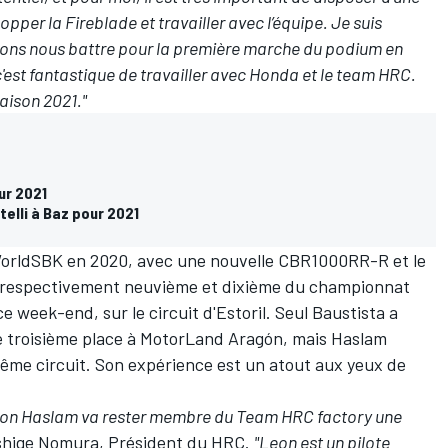
per la Fireblade et travailler avec l’équipe. Je suis
ions nous battre pour la première marche du podium en
c'est fantastique de travailler avec Honda et le team HRC.
saison 2021."
ur 2021
elli à Baz pour 2021
orldSBK en 2020, avec une nouvelle CBR1000RR-R et le
 respectivement neuvième et dixième du championnat
e week-end, sur le circuit d'Estoril. Seul Baustista a
 troisième place à MotorLand Aragón, mais Haslam
ême circuit. Son expérience est un atout aux yeux de
eon Haslam va rester membre du Team HRC factory une
ishige Nomura, Président du HRC.
"Leon est un pilote