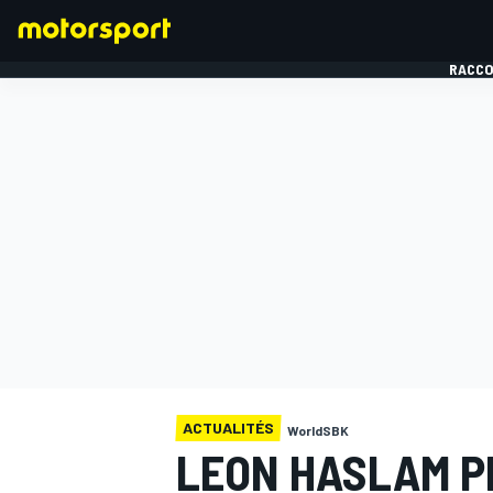
RACCO
FORMULE 1
ACTUALITÉS
WorldSBK
LEON HASLAM P