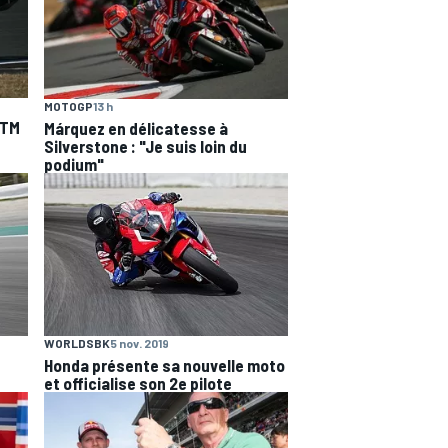
MOTOGP
13 h
KTM
Márquez en délicatesse à
Silverstone : "Je suis loin du
podium"
WORLDSBK
5 nov. 2019
Honda présente sa nouvelle moto
et officialise son 2e pilote