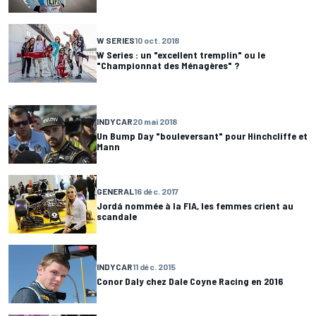
W SERIES
10 oct. 2018
W Series : un "excellent tremplin" ou le
"Championnat des Ménagères" ?
INDYCAR
20 mai 2018
Un Bump Day "bouleversant" pour Hinchcliffe et
Mann
GENERAL
16 déc. 2017
Jordá nommée à la FIA, les femmes crient au
scandale
INDYCAR
11 déc. 2015
Conor Daly chez Dale Coyne Racing en 2016