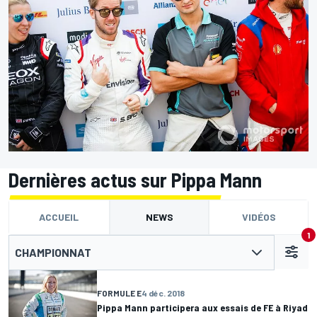
Dernières actus sur Pippa Mann
ACCUEIL
NEWS
VIDÉOS
1
CHAMPIONNAT
FORMULE E
4 déc. 2018
Pippa Mann participera aux essais de FE à Riyad