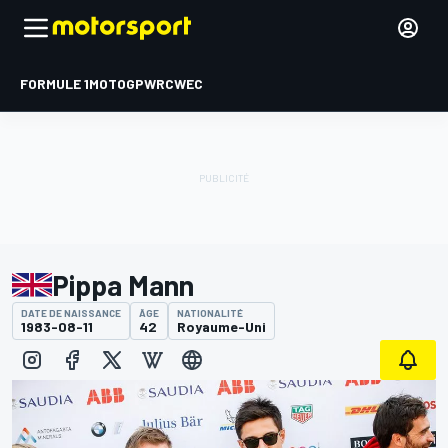
FORMULE 1
MOTOGP
WRC
WEC
Pippa Mann
DATE DE NAISSANCE
ÂGE
NATIONALITÉ
1983-08-11
42
Royaume-Uni