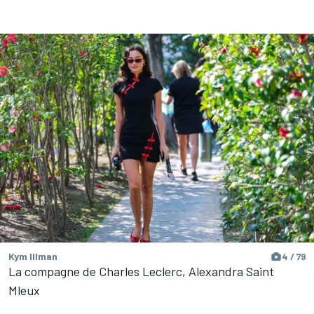
Kym Illman
4 / 79
La compagne de Charles Leclerc, Alexandra Saint
Mleux