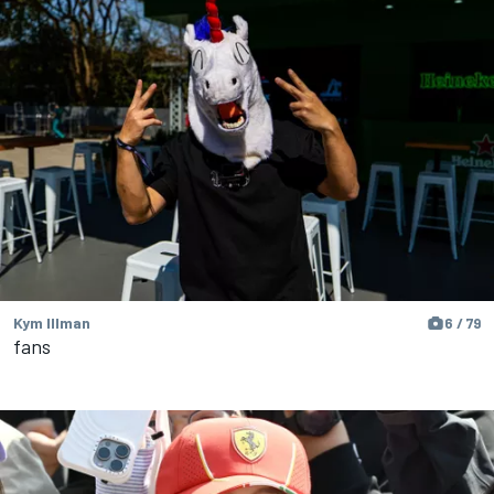
Kym Illman
6 / 79
fans