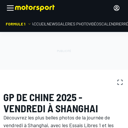
FORMULE 1
ACCUEIL
NEWS
GALERIES PHOTO
VIDÉOS
CALENDRIER
R
GALERIES PHOTO
Formule 1
GP de Chine
GP DE CHINE 2025 -
VENDREDI À SHANGHAI
Découvrez les plus belles photos de la journée de
vendredi à Shanghai, avec les Essais Libres 1 et les