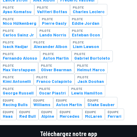
PILOTE
PILOTE
PILOTE
Ayao Komatsu
Valtteri Bottas
Charles Leclerc
PILOTE
PILOTE
PILOTE
Nico Hülkenberg
Pierre Gasly
Eddie Jordan
PILOTE
PILOTE
PILOTE
Carlos Sainz Jr
Lando Norris
Esteban Ocon
PILOTE
PILOTE
PILOTE
Isack Hadjar
Alexander Albon
Liam Lawson
PILOTE
PILOTE
PILOTE
Fernando Alonso
Aston Martin
Gabriel Bortoleto
PILOTE
PILOTE
PILOTE
Max Verstappen
Oliver Bearman
Helmut Marco
PILOTE
PILOTE
PILOTE
Kimi Antonelli
Franco Colapinto
Jack Doohan
PILOTE
PILOTE
PILOTE
George Russell
Oscar Piastri
Lewis Hamilton
ÉQUIPE
ÉQUIPE
ÉQUIPE
ÉQUIPE
Racing Bulls
Williams
Aston Martin
Stake Sauber
ÉQUIPE
ÉQUIPE
ÉQUIPE
ÉQUIPE
ÉQUIPE
ÉQUIPE
Haas
Red Bull
Alpine
Mercedes
McLaren
Ferrari
Téléchargez notre app