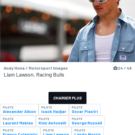
Andy Hone / Motorsport Images
24 / 49
Liam Lawson, Racing Bulls
CHARGER PLUS
PILOTE
PILOTE
PILOTE
Alexander Albon
Isack Hadjar
Oscar Piastri
PILOTE
PILOTE
PILOTE
Laurent Mekies
Kimi Antonelli
George Russell
PILOTE
PILOTE
PILOTE
Franco Colapinto
Liam Lawson
Lando Norris