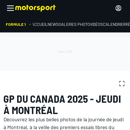
FORMULE 1
ACCUEIL
NEWS
GALERIES PHOTO
VIDÉOS
CALENDRIER
R
GALERIES PHOTO
Formule 1
GP du Canada
GP DU CANADA 2025 - JEUDI
À MONTRÉAL
Découvrez les plus belles photos de la journée de jeudi
à Montréal, à la veille des premiers essais libres du