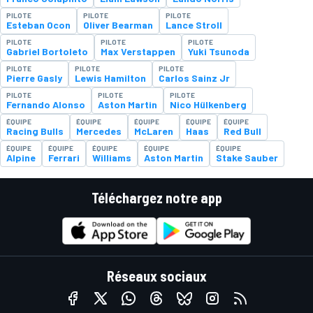
PILOTE
PILOTE
PILOTE
Esteban Ocon
Oliver Bearman
Lance Stroll
PILOTE
PILOTE
PILOTE
Gabriel Bortoleto
Max Verstappen
Yuki Tsunoda
PILOTE
PILOTE
PILOTE
Pierre Gasly
Lewis Hamilton
Carlos Sainz Jr
PILOTE
PILOTE
PILOTE
Fernando Alonso
Aston Martin
Nico Hülkenberg
ÉQUIPE
ÉQUIPE
ÉQUIPE
ÉQUIPE
ÉQUIPE
Racing Bulls
Mercedes
McLaren
Haas
Red Bull
ÉQUIPE
ÉQUIPE
ÉQUIPE
ÉQUIPE
ÉQUIPE
Alpine
Ferrari
Williams
Aston Martin
Stake Sauber
Téléchargez notre app
Réseaux sociaux