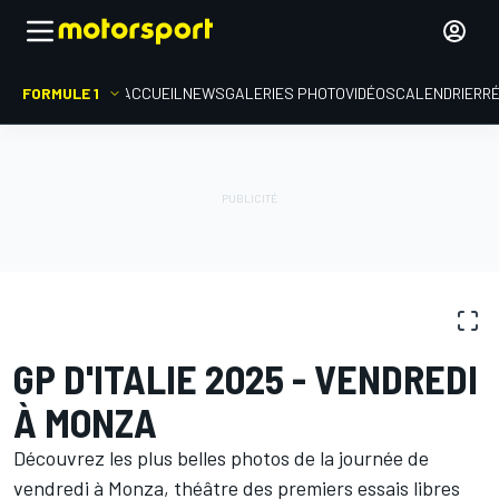
FORMULE 1
ACCUEIL
NEWS
GALERIES PHOTO
VIDÉOS
CALENDRIER
R
GALERIES PHOTO
Formule 1
GP d'Italie
GP D'ITALIE 2025 - VENDREDI
À MONZA
Découvrez les plus belles photos de la journée de
vendredi à Monza, théâtre des premiers essais libres