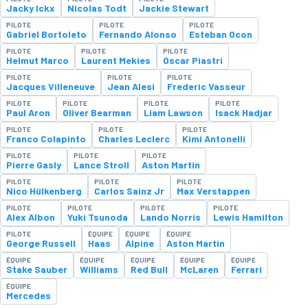
Jacky Ickx
Nicolas Todt
Jackie Stewart
PILOTE
PILOTE
PILOTE
Gabriel Bortoleto
Fernando Alonso
Esteban Ocon
PILOTE
PILOTE
PILOTE
Helmut Marco
Laurent Mekies
Oscar Piastri
PILOTE
PILOTE
PILOTE
Jacques Villeneuve
Jean Alesi
Frederic Vasseur
PILOTE
PILOTE
PILOTE
PILOTE
Paul Aron
Oliver Bearman
Liam Lawson
Isack Hadjar
PILOTE
PILOTE
PILOTE
Franco Colapinto
Charles Leclerc
Kimi Antonelli
PILOTE
PILOTE
PILOTE
Pierre Gasly
Lance Stroll
Aston Martin
PILOTE
PILOTE
PILOTE
Nico Hülkenberg
Carlos Sainz Jr
Max Verstappen
PILOTE
PILOTE
PILOTE
PILOTE
Alex Albon
Yuki Tsunoda
Lando Norris
Lewis Hamilton
PILOTE
ÉQUIPE
ÉQUIPE
ÉQUIPE
George Russell
Haas
Alpine
Aston Martin
ÉQUIPE
ÉQUIPE
ÉQUIPE
ÉQUIPE
ÉQUIPE
Stake Sauber
Williams
Red Bull
McLaren
Ferrari
ÉQUIPE
Mercedes