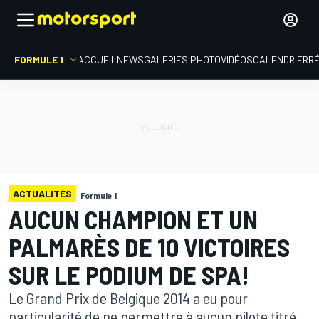
FORMULE 1
ACCUEIL
NEWS
GALERIES PHOTO
VIDÉOS
CALENDRIER
R
ACTUALITÉS
Formule 1
AUCUN CHAMPION ET UN
PALMARÈS DE 10 VICTOIRES
SUR LE PODIUM DE SPA!
Le Grand Prix de Belgique 2014 a eu pour
particularité de ne permettre à aucun pilote titré