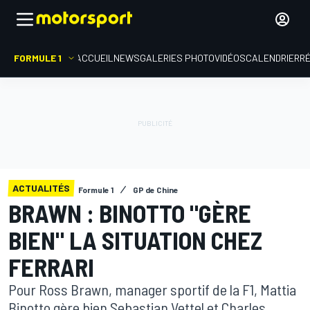
FORMULE 1
ACCUEIL
NEWS
GALERIES PHOTO
VIDÉOS
CALENDRIER
R
ACTUALITÉS
Formule 1
GP de Chine
BRAWN : BINOTTO "GÈRE
BIEN" LA SITUATION CHEZ
FERRARI
Pour Ross Brawn, manager sportif de la F1, Mattia
Binotto gère bien Sebastian Vettel et Charles