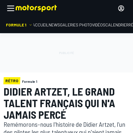
FORMULE 1
ACCUEIL
NEWS
GALERIES PHOTO
VIDÉOS
CALENDRIER
R
RÉTRO
Formule 1
DIDIER ARTZET, LE GRAND
TALENT FRANÇAIS QUI N'A
JAMAIS PERCÉ
Remémorons-nous l'histoire de Didier Artzet, l'un
des pilotes les plus talentueux qui n'aient jamais