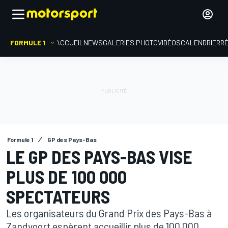
FORMULE 1
ACCUEIL
NEWS
GALERIES PHOTO
VIDÉOS
CALENDRIER
R
Formule 1
GP des Pays-Bas
LE GP DES PAYS-BAS VISE
PLUS DE 100 000
SPECTATEURS
Les organisateurs du Grand Prix des Pays-Bas à
Zandvoort espèrent accueillir plus de 100 000