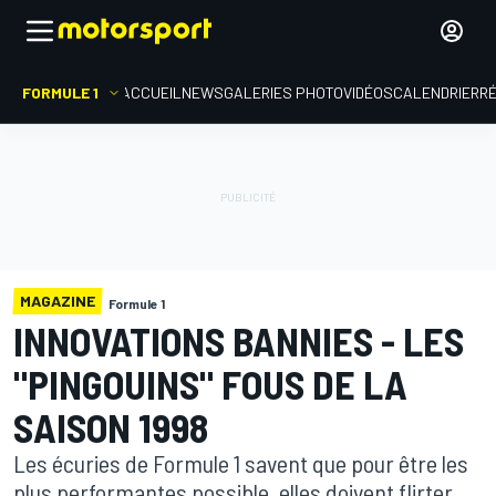
FORMULE 1
ACCUEIL
NEWS
GALERIES PHOTO
VIDÉOS
CALENDRIER
R
MAGAZINE
Formule 1
INNOVATIONS BANNIES - LES
"PINGOUINS" FOUS DE LA
SAISON 1998
Les écuries de Formule 1 savent que pour être les
plus performantes possible, elles doivent flirter