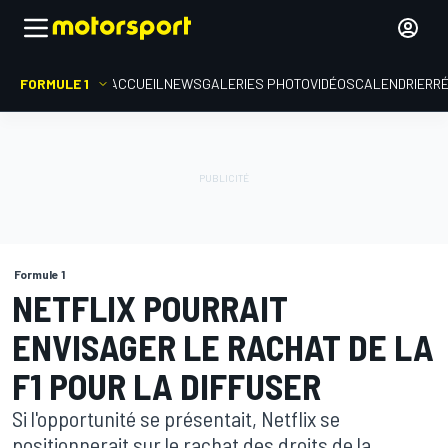
FORMULE 1
ACCUEIL
NEWS
GALERIES PHOTO
VIDÉOS
CALENDRIER
R
Formule 1
NETFLIX POURRAIT
ENVISAGER LE RACHAT DE LA
F1 POUR LA DIFFUSER
Si l'opportunité se présentait, Netflix se
positionnerait sur le rachat des droits de la