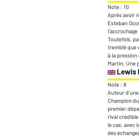
Note : 10
Après avoir r
WRC
Esteban Ocon
l'accrochage 
Toutefois, par
tremblé que 
à la pressio
Martin. Une p
Lewis 
Note : 8
Auteur d'une 
Champion du m
premier dépar
WEC
rival crédible
le cas, avec 
des échanges 