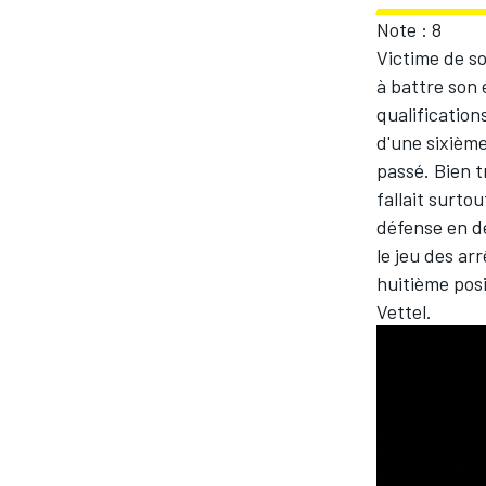
Note : 8
Victime de sou
à battre son 
qualification
d'une sixième
passé. Bien t
fallait surto
défense en dé
le jeu des ar
huitième posi
Vettel.