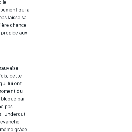
 le
ssement qui a
pas laissé sa
nière chance
 propice aux
 mauvaise
fois, cette
qui lui ont
 moment du
 bloqué par
 ne pas
s l'undercut
n revanche
e même grâce