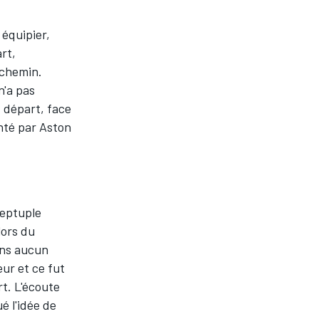
 équipier,
rt,
 chemin.
n'a pas
 départ, face
nté par Aston
septuple
lors du
Sans aucun
eur et ce fut
rt. L'écoute
é l'idée de