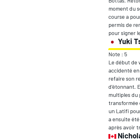
Bottas. Retom
moment du se
course a pour
permis de rem
pour signer l
Yuki T
Note : 5
Le début de w
accidenté en 
refaire son r
d'étonnant. E
multiples du 
transformée e
un Latifi pou
a ensuite été
après avoir t
Nichola