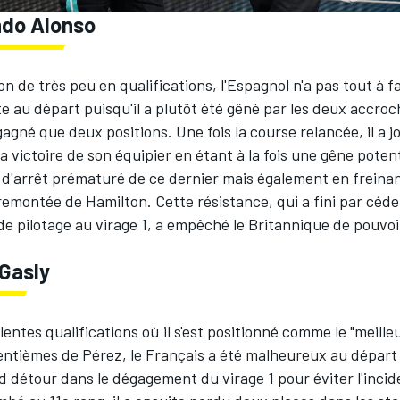
do Alonso
n de très peu en qualifications, l'Espagnol n'a pas tout à f
 au départ puisqu'il a plutôt été gêné par les deux accroc
gagné que deux positions. Une fois la course relancée, il a j
la victoire de son équipier en étant à la fois une gêne poten
 d'arrêt prématuré de ce dernier mais également en freinan
remontée de Hamilton. Cette résistance, qui a fini par céde
de pilotage au virage 1, a empêché le Britannique de pouvo
 Gasly
lentes qualifications où il s'est positionné comme le "meille
entièmes de Pérez, le Français a été malheureux au départ 
d détour dans le dégagement du virage 1 pour éviter l'inci