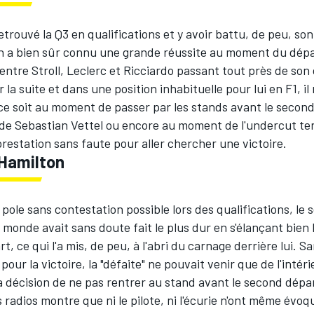
etrouvé la Q3 en qualifications et y avoir battu, de peu, son
 a bien sûr connu une grande réussite au moment du dépa
entre Stroll, Leclerc et Ricciardo passant tout près de son
 la suite et dans une position inhabituelle pour lui en F1, il 
ce soit au moment de passer par les stands avant le second
n de Sebastian Vettel ou encore au moment de l'undercut te
restation sans faute pour aller chercher une victoire.
Hamilton
pole sans contestation possible lors des qualifications, le 
onde avait sans doute fait le plus dur en s'élançant bien 
t, ce qui l'a mis, de peu, à l'abri du carnage derrière lui. 
 pour la victoire, la "défaite" ne pouvait venir que de l'intéri
la décision de ne pas rentrer au stand avant le second dépa
radios montre que ni le pilote, ni l'écurie n'ont même évoqu