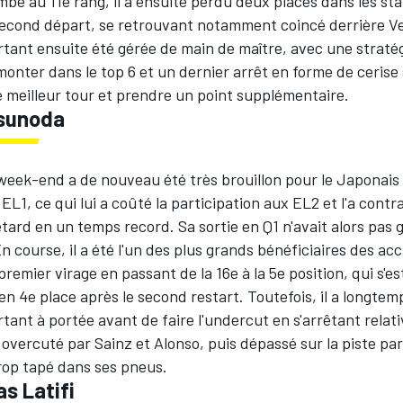
bé au 11e rang, il a ensuite perdu deux places dans les st
cond départ, se retrouvant notamment coincé derrière V
tant ensuite été gérée de main de maître, avec une stratégi
onter dans le top 6 et un dernier arrêt en forme de cerise 
e meilleur tour et prendre un point supplémentaire.
sunoda
eek-end a de nouveau été très brouillon pour le Japonais q
EL1, ce qui lui a coûté la participation aux EL2 et l'a contr
etard en un temps record. Sa sortie en Q1 n'avait alors pas
n course, il a été l'un des plus grands bénéficiaires des a
premier virage en passant de la 16e à la 5e position, qui s'es
n 4e place après le second restart. Toutefois, il a longtem
rtant à portée avant de faire l'undercut en s'arrêtant relati
 overcuté par Sainz et Alonso, puis dépassé sur la piste pa
rop tapé dans ses pneus.
s Latifi