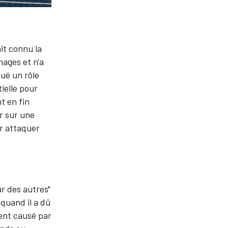
ait connu la
hages et n'a
oué un rôle
tielle pour
t en fin
r sur une
ir attaquer
ur des autres"
quand il a dû
dent causé par