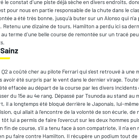
é le constat d'une piste déjà sèche en divers endroits, donc
st pour nous en partie responsable de la chute dans le cla
ontée a été très bonne, jusqu'à buter sur un Alonso qui n'a 
. Retenu une dizaine de tours, Hamilton a perdu ici sa der
r au terme d'une belle course de remontée sur un tracé peu
s.
 Sainz
 Q2 a coûté cher au pilote Ferrari qui s'est retrouvé à une
s avoir été surpris par le vent dans le dernier virage. Toute
 été effacée au départ de la course par les divers incidents 
sser du 15e au 4e rang. Dépassé par Tsunoda au stand au
, il a longtemps été bloqué derrière le Japonais, lui-même
ision, qui allait à l'encontre de la volonté de son écurie, de
p tôt lui a permis de faire l'overcut sur les deux hommes pui
n fin de course, s'il a tenu face à son compatriote, il n'a e
en pu faire contre Hamilton. Il récupère un podium tout d