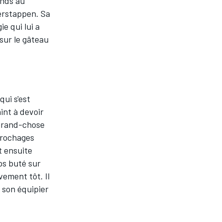
ands au
erstappen. Sa
e qui lui a
sur le gâteau
ui s'est
aint à devoir
 grand-chose
ccrochages
t ensuite
ps buté sur
vement tôt. Il
r son équipier