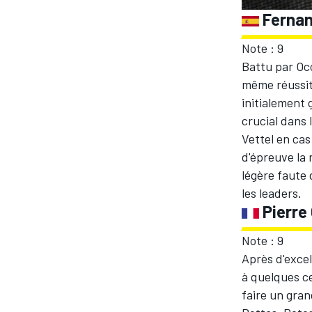
Fernan
Note : 9
Battu par Oco
même réussite
AUTRES CHAMPIONNATS
initialement 
crucial dans 
Vettel en cas
d'épreuve la 
légère faute 
les leaders.
Pierre
Note : 9
Après d'excel
à quelques c
faire un gran