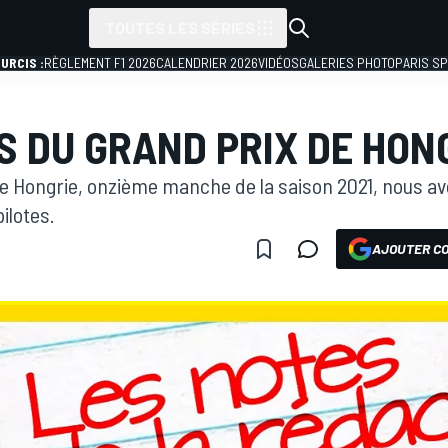
TOUTES LES SÉRIES
URCIS :
RÈGLEMENT F1 2026
CALENDRIER 2026
VIDÉOS
GALERIES PHOTO
PARIS S
S DU GRAND PRIX DE HONG
de Hongrie, onzième manche de la saison 2021, nous av
ilotes.
AJOUTER CO