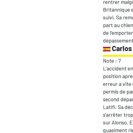
rentrer malgr
Britannique e
suivi. Sa rem
part au chien
de l'emporte
dépassement
Carlos
Note : 7
L'accident en
position aprè
erreur a vite
permis de pa
second départ
Latifi. Sa déc
s'arrêter tro
sur Alonso. E
quasiment ri