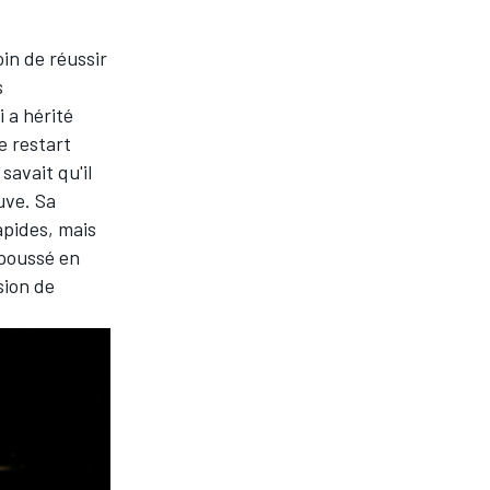
oin de réussir
s
 a hérité
e restart
savait qu'il
euve. Sa
apides, mais
epoussé en
sion de