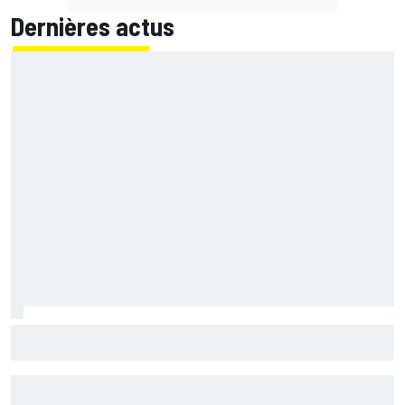
Dernières actus
Fernández assume sa chute mais pointe le mauvais départ
de l'Aprilia