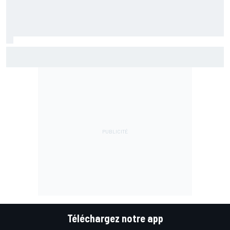
Quartararo toujours en difficulté : "Je suis très tendu sur
la moto"
Téléchargez notre app