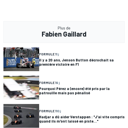
Plus de
Fabien Gaillard
FORMULE 1
1 j
Il y a 20 ans, Jenson Button décrochait sa
première victoire en F1
FORMULE 1
9 j
Pourquoi Pérez a (encore) été pris par la
patrouille mais pas pénalisé
FORMULE 1
10 j
Hadjar a dû aider Verstappen : "J'ai vite compris
quand ils m'ont laissé en piste..."