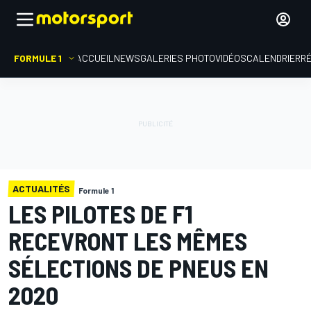
FORMULE 1
ACCUEIL
NEWS
GALERIES PHOTO
VIDÉOS
CALENDRIER
R
ACTUALITÉS
Formule 1
LES PILOTES DE F1
RECEVRONT LES MÊMES
SÉLECTIONS DE PNEUS EN
2020