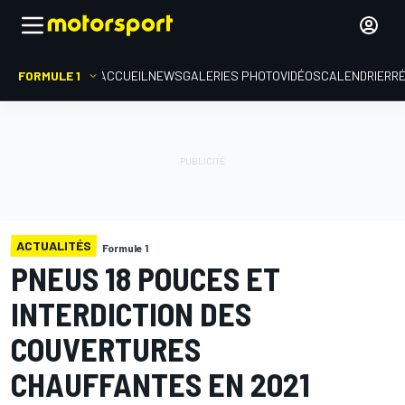
FORMULE 1
ACCUEIL
NEWS
GALERIES PHOTO
VIDÉOS
CALENDRIER
R
ACTUALITÉS
Formule 1
PNEUS 18 POUCES ET
INTERDICTION DES
COUVERTURES
CHAUFFANTES EN 2021