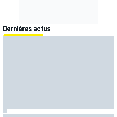
Dernières actus
Quartararo perdu : "L'impression de monter sur la moto