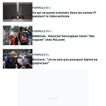
FORMULE 1
8 h
Ce qui se passe vraiment dans les usines F1
pendant la trêve estivale
FORMULE 1
10 h
Häkkinen : Recruter Verstappen ferait "des
vagues" chez McLaren
FORMULE 1
1 j
Briatore : "Je ne sais pas pourquoi Alpine ne
gagne pas"