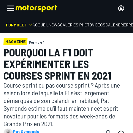
FORMULE 1
ACCUEIL
NEWS
GALERIES PHOTO
VIDÉOS
CALENDRIER
R
MAGAZINE
Formule 1
POURQUOI LA F1 DOIT
EXPÉRIMENTER LES
COURSES SPRINT EN 2021
Course sprint ou pas course sprint ? Après une
saison lors de laquelle la F1 s'est largement
démarquée de son calendrier habituel, Pat
Symonds estime qu'il faut maintenir cet esprit
novateur pour les formats des week-ends de
Grands Prix en 2021.
Pat Symonds