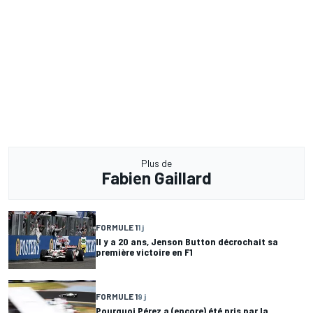
Plus de
Fabien Gaillard
FORMULE 1
1 j
Il y a 20 ans, Jenson Button décrochait sa
première victoire en F1
FORMULE 1
9 j
Pourquoi Pérez a (encore) été pris par la