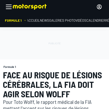
FORMULE 1
ACCUEIL
NEWS
GALERIES PHOTO
VIDÉOS
CALENDRIER
R
Formule 1
FACE AU RISQUE DE LÉSIONS
CÉRÉBRALES, LA FIA DOIT
AGIR SELON WOLFF
Pour Toto Wolff, le rapport médical de la FIA
mettant l'accent sur les risques de lésions