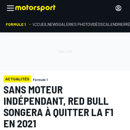
FORMULE 1
ACCUEIL
NEWS
GALERIES PHOTO
VIDÉOS
CALENDRIER
R
ACTUALITÉS
Formule 1
SANS MOTEUR
INDÉPENDANT, RED BULL
SONGERA À QUITTER LA F1
EN 2021