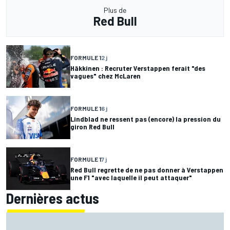
Plus de
Red Bull
FORMULE 1
2 j
Häkkinen : Recruter Verstappen ferait "des
vagues" chez McLaren
FORMULE 1
6 j
Lindblad ne ressent pas (encore) la pression du
giron Red Bull
FORMULE 1
7 j
Red Bull regrette de ne pas donner à Verstappen
une F1 "avec laquelle il peut attaquer"
Dernières actus