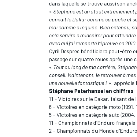
dans laquelle se trouve aussi son ancie
«
Stéphane est un atout extrêmement p
connaît le Dakar comme sa poche et s
moi comme à l’équipe. Bien entendu, so
cela servira à m’inspirer pour atteindr
avec qui j’ai remporté l’épreuve en 2010
Cyril Despres bénéficiera peut-être e
passage sur quatre roues après une c
«
Tout au long de ma carrière, Stéphane
conseil. Maintenant, le retrouver à mes 
une nouvelle fantastique !
», apprécie 
Stéphane Peterhansel en chiffres
11 - Victoires sur le Dakar, faisant de l
6 - Victoires en catégorie moto (1991, 
5 - Victoires en catégorie auto (2004,
11 - Championnats d’Enduro français
2 - Championnats du Monde d’Enduro 