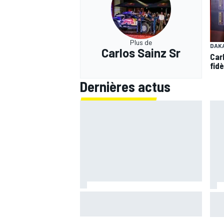
Plus de
DAK
Carlos Sainz Sr
Car
fidè
Dernières actus
LIVE MotoGP - Suivez la course du
BMW
Grand Prix de Grande-Bretagne
peut
en direct