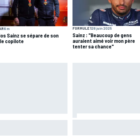
FORMULE 1
26 juin 2025
AR
6 m
Sainz : "Beaucoup de gens
los Sainz se sépare de son
auraient aimé voir mon père
le copilote
tenter sa chance"
Mika Häkkinen a hésité à reve
 a changé de dimension et
en F1 après avoir failli mourir
 croire au titre