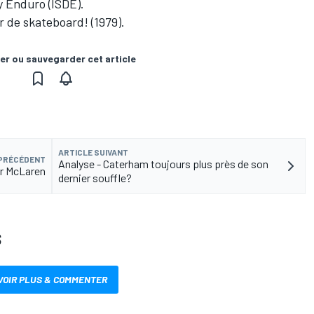
ay Enduro (ISDE).
r de skateboard! (1979).
er ou sauvegarder cet article
ARTICLE SUIVANT
 PRÉCÉDENT
Analyse - Caterham toujours plus près de son
r McLaren
dernier souffle?
S
VOIR PLUS & COMMENTER