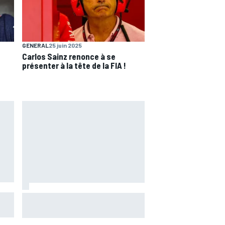
GENERAL
25 juin 2025
Carlos Sainz renonce à se
présenter à la tête de la FIA !
nir
Warm-up - Álex Márquez répond
aux pilotes Aprilia